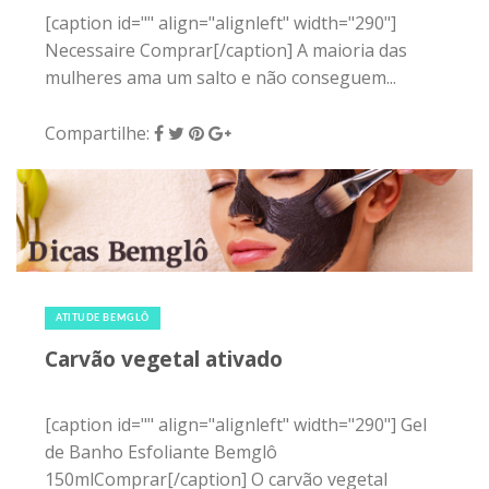
[caption id="" align="alignleft" width="290"]
Necessaire Comprar[/caption] A maioria das
mulheres ama um salto e não conseguem...
Compartilhe:
1 de dezembro de 2015
|
0
ATITUDE BEMGLÔ
Carvão vegetal ativado
[caption id="" align="alignleft" width="290"] Gel
de Banho Esfoliante Bemglô
150mlComprar[/caption] O carvão vegetal