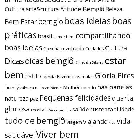
amor
Atitude Bemglô
Cultura
arte&cultura
Beleza
boas ideias
boas
bemglo
Bem Estar
práticas
compartilhando
brasil
comer bem
boas ideias
Cultura
Cozinha
cozinhando
Cuidados
estar
dicas bemglô
Dicas
Dicas da Gloria
bem
Gloria Pires
Estilo
Fazendo as malas
família
nas panelas
Mulher
mundo
Jurandy Valença
meio ambiente
Pequenas felicidades
quarta
natureza
paz
gloriosa
saúde
sustentabilidade
receitas
Rio de Janeiro
tudo de bemglô
vida
viajando
Viagem
vida
Viver bem
saudável