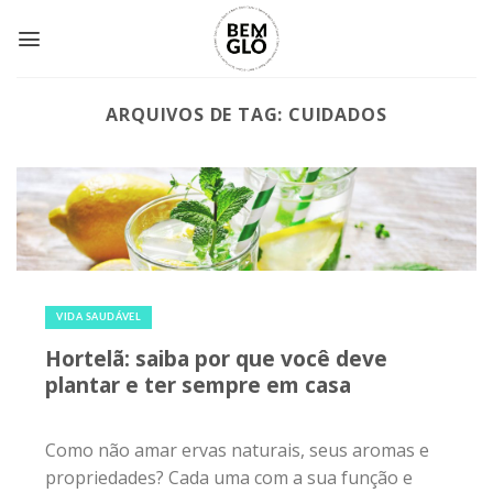
Skip
to
content
ARQUIVOS DE TAG:
CUIDADOS
24 de abril de 2017
|
0
VIDA SAUDÁVEL
Hortelã: saiba por que você deve
plantar e ter sempre em casa
Como não amar ervas naturais, seus aromas e
propriedades? Cada uma com a sua função e