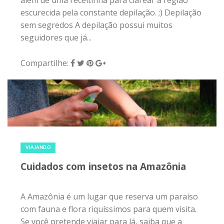
além de uma receitinha para clarear a região
escurecida pela constante depilação. ;) Depilação
sem segredos A depilação possui muitos
seguidores que já...
Compartilhe:
27 de outubro de 2016
|
0
VIAJANDO
Cuidados com insetos na Amazônia
A Amazônia é um lugar que reserva um paraíso
com fauna e flora riquíssimos para quem visita.
Se você pretende viajar para lá, saiba que a