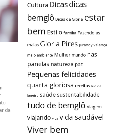
dicas
Dicas
Cultura
estar
bemglô
Dicas da Gloria
bem
Estilo
Fazendo as
família
Gloria Pires
malas
Jurandy Valença
nas
Mulher
mundo
meio ambiente
panelas
natureza
paz
Pequenas felicidades
quarta gloriosa
receitas
Rio de
m
saúde
sustentabilidade
r
Janeiro
nto
tudo de bemglô
Viagem
ar da
vida saudável
viajando
vida
Viver bem