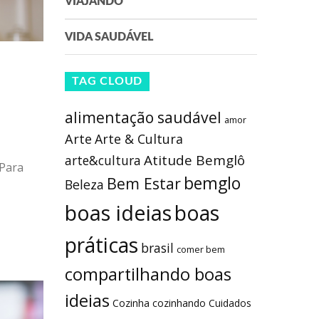
VIAJANDO
VIDA SAUDÁVEL
TAG CLOUD
alimentação saudável
amor
Arte
Arte & Cultura
Atitude Bemglô
arte&cultura
 Para
bemglo
Bem Estar
Beleza
boas ideias
boas
práticas
brasil
comer bem
compartilhando boas
ideias
Cozinha
cozinhando
Cuidados