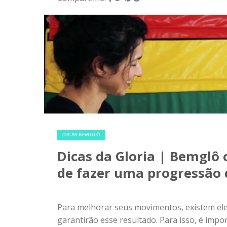
|
0
DICAS BEMGLÔ
Dicas da Gloria | Bemglô 
de fazer uma progressão
Para melhorar seus movimentos, existem el
garantirão esse resultado. Para isso, é im