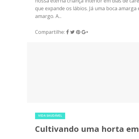
nossa eterna criança interior em dias de c
que expande os lábios. Já uma boca amarga 
amargo. A...
Compartilhe:
18 de junho de 2018
|
0
VIDA SAUDÁVEL
Cultivando uma horta em