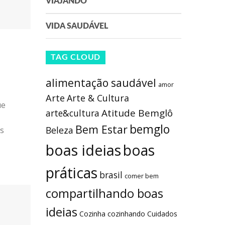
VIAJANDO
VIDA SAUDÁVEL
TAG CLOUD
alimentação saudável
amor
Arte
Arte & Cultura
ue
Atitude Bemglô
arte&cultura
bemglo
Bem Estar
Beleza
as
boas ideias
boas
práticas
brasil
comer bem
compartilhando boas
ideias
Cozinha
cozinhando
Cuidados