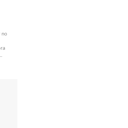
r no
ora
..