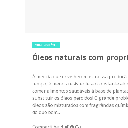
2 de julho de 2018
|
0
VIDA SAUDÁVEL
Óleos naturais com propr
À medida que envelhecemos, nossa produção 
tempo, é menos resistente ao constante al
comer alimentos saudáveis ​​à base de planta
substituir os óleos perdidos! O grande pro
óleos são misturados com fragrâncias quími
do que bem...
Compartilhe: