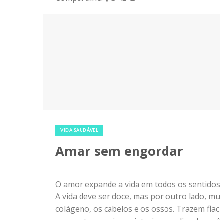
25 de junho de 2018
|
0
VIDA SAUDÁVEL
Amar sem engordar
O amor expande a vida em todos os sentidos
A vida deve ser doce, mas por outro lado, m
colágeno, os cabelos e os ossos. Trazem flacid