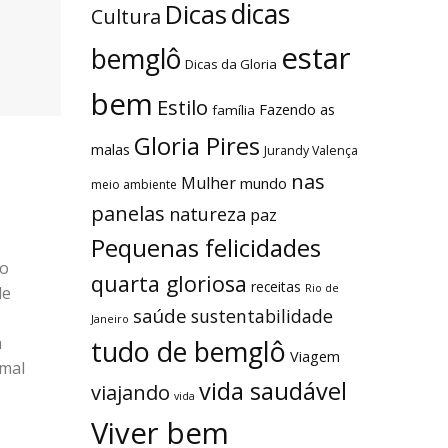
dicas
Dicas
Cultura
estar
bemglô
Dicas da Gloria
bem
Estilo
Fazendo as
família
Gloria Pires
malas
Jurandy Valença
nas
Mulher
mundo
meio ambiente
panelas
natureza
paz
Pequenas felicidades
 o
quarta gloriosa
receitas
Rio de
de
saúde
sustentabilidade
Janeiro
m
tudo de bemglô
Viagem
 mal
vida saudável
viajando
vida
Viver bem