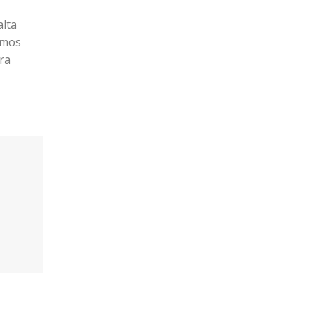
alta
emos
ra