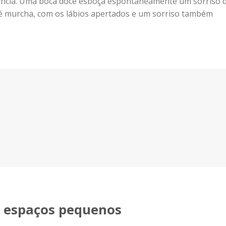
arência. Uma boca doce esboça espontaneamente um sorriso 
é murcha, com os lábios apertados e um sorriso também
 espaços pequenos