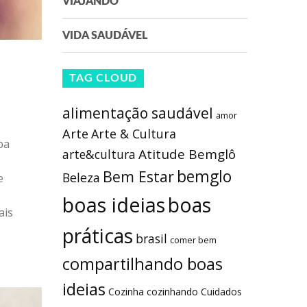
VIAJANDO
VIDA SAUDÁVEL
TAG CLOUD
alimentação saudável
amor
Arte
Arte & Cultura
ba
Atitude Bemglô
arte&cultura
bemglo
Bem Estar
Beleza
e
boas ideias
boas
ais
práticas
brasil
comer bem
compartilhando boas
ideias
Cozinha
cozinhando
Cuidados