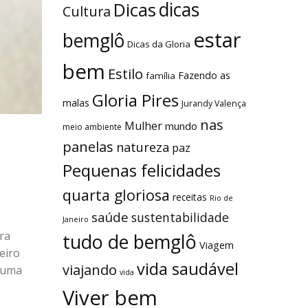
dicas
Dicas
Cultura
estar
bemglô
Dicas da Gloria
bem
Estilo
Fazendo as
família
Gloria Pires
malas
Jurandy Valença
nas
Mulher
mundo
meio ambiente
panelas
natureza
paz
Pequenas felicidades
quarta gloriosa
receitas
Rio de
saúde
sustentabilidade
Janeiro
ra
tudo de bemglô
Viagem
eiro
vida saudável
viajando
e uma
vida
Viver bem