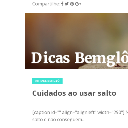
Compartilhe:
8 de dezembro de 2015
|
0
ATITUDE BEMGLÔ
Cuidados ao usar salto
[caption id="" align="alignleft" width="290
salto e não conseguem...