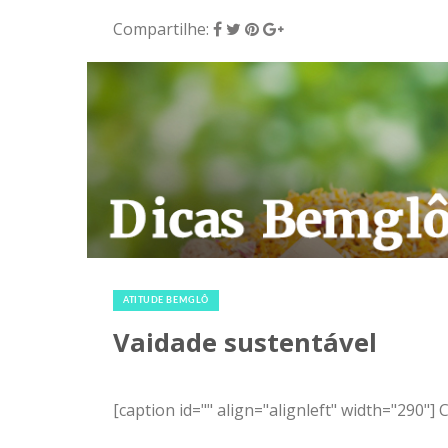
Compartilhe:
15 de dezembro de 2015
|
0
ATITUDE BEMGLÔ
Vaidade sustentável
[caption id="" align="alignleft" width="290"]