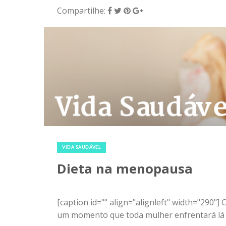
Compartilhe:
29 de dezembro de 2015
|
0
VIDA SAUDÁVEL
Dieta na menopausa
[caption id="" align="alignleft" width="290
um momento que toda mulher enfrentará lá pel