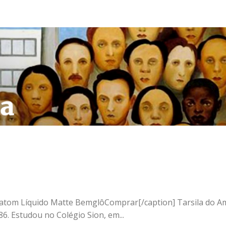
"]Batom Líquido Matte BemglôComprar[/caption] Tarsila do A
6. Estudou no Colégio Sion, em...