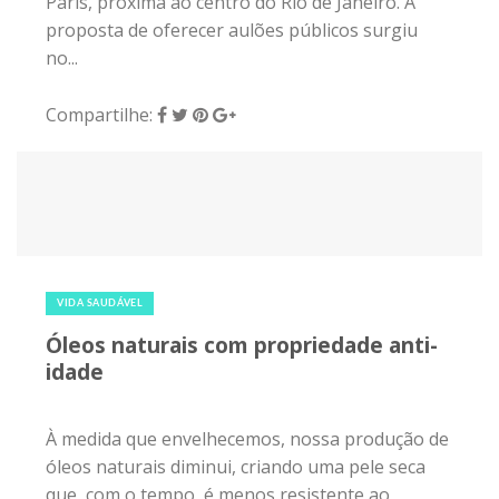
Paris, próxima ao centro do Rio de Janeiro. A
proposta de oferecer aulões públicos surgiu
no...
Compartilhe:
2 de julho de 2018
|
0
VIDA SAUDÁVEL
Óleos naturais com propriedade anti-
idade
À medida que envelhecemos, nossa produção de
óleos naturais diminui, criando uma pele seca
que, com o tempo, é menos resistente ao