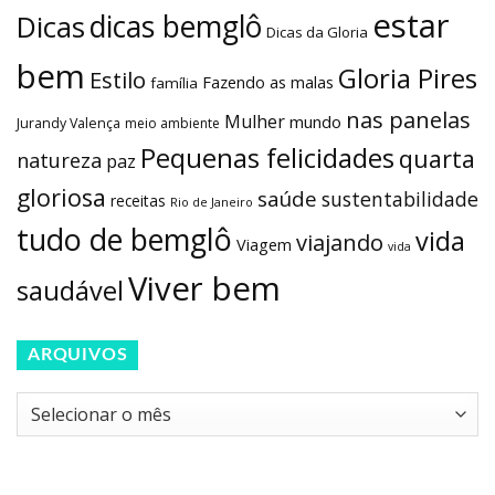
estar
dicas bemglô
Dicas
Dicas da Gloria
bem
Gloria Pires
Estilo
Fazendo as malas
família
nas panelas
Mulher
mundo
Jurandy Valença
meio ambiente
Pequenas felicidades
quarta
natureza
paz
gloriosa
saúde
sustentabilidade
receitas
Rio de Janeiro
tudo de bemglô
vida
viajando
Viagem
vida
Viver bem
saudável
ARQUIVOS
Arquivos