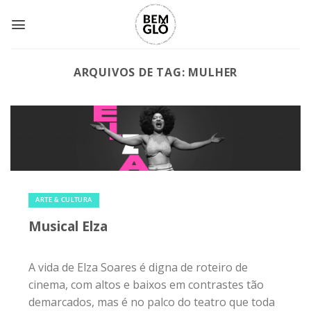
Skip
to
content
ARQUIVOS DE TAG:
MULHER
7 de setembro de 2018
|
0
ARTE & CULTURA
Musical Elza
A vida de Elza Soares é digna de roteiro de
cinema, com altos e baixos em contrastes tão
demarcados, mas é no palco do teatro que toda