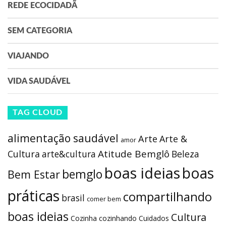
REDE ECOCIDADÃ
SEM CATEGORIA
VIAJANDO
VIDA SAUDÁVEL
TAG CLOUD
alimentação saudável
Arte
Arte &
amor
Atitude Bemglô
Cultura
arte&cultura
Beleza
boas ideias
boas
bemglo
Bem Estar
práticas
compartilhando
brasil
comer bem
boas ideias
Cultura
Cozinha
cozinhando
Cuidados