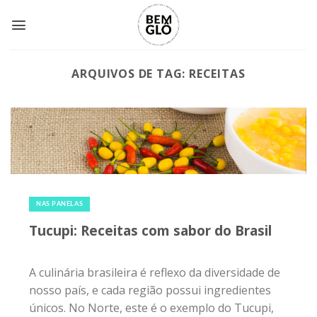
Skip
to
content
ARQUIVOS DE TAG:
RECEITAS
24 de junho de 2018
|
0
NAS PANELAS
Tucupi: Receitas com sabor do Brasil
A culinária brasileira é reflexo da diversidade de
nosso país, e cada região possui ingredientes
únicos. No Norte, este é o exemplo do Tucupi,