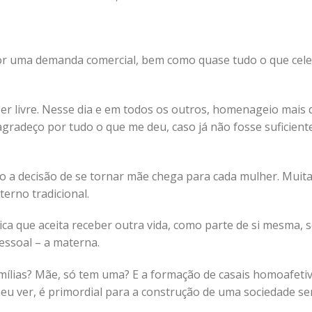
por uma demanda comercial, bem como quase tudo o que cel
r livre. Nesse dia e em todos os outros, homenageio mais 
radeço por tudo o que me deu, caso já não fosse suficiente
a decisão de se tornar mãe chega para cada mulher. Muita
rno tradicional.
ca que aceita receber outra vida, como parte de si mesma, s
pessoal – a materna.
amílias? Mãe, só tem uma? E a formação de casais homoafeti
eu ver, é primordial para a construção de uma sociedade s