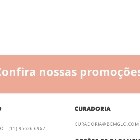
Confira nossas promoções
O
CURADORIA
CURADORIA@BEMGLO.COM
 - (11) 95636 6967