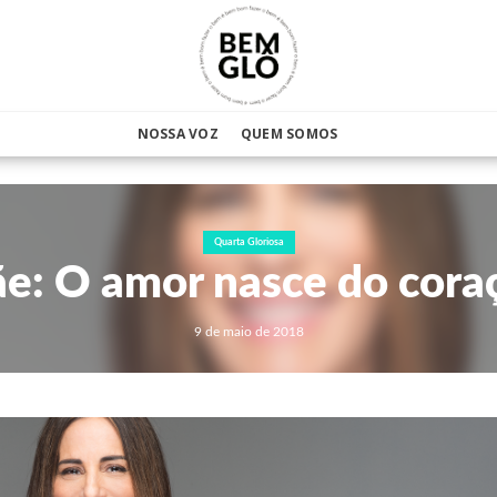
NOSSA VOZ
QUEM SOMOS
Quarta Gloriosa
e: O amor nasce do cora
9 de maio de 2018