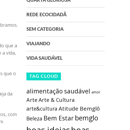
QUARTA GLORIOSA
REDE ECOCIDADÃ
ebramos.
SEM CATEGORIA
VIAJANDO
do que a
 a vida,
VIDA SAUDÁVEL
s que o
TAG CLOUD
alimentação saudável
amor
eja da
Arte
Arte & Cultura
Atitude Bemglô
arte&cultura
vos, com
bemglo
Bem Estar
Beleza
em
boas ideias