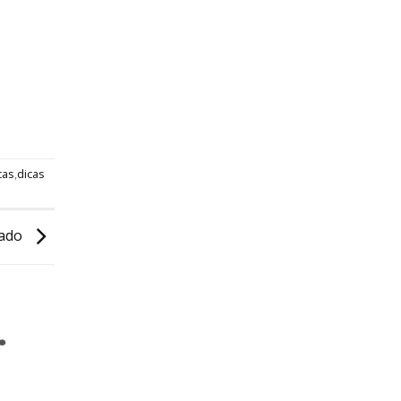
cas
,
dicas
çado
.