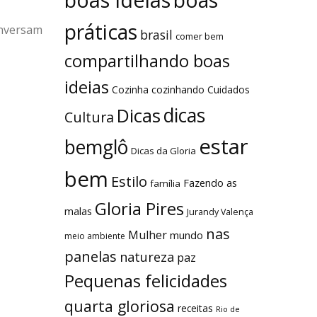
boas
práticas
onversam
brasil
comer bem
compartilhando boas
ideias
Cozinha
cozinhando
Cuidados
dicas
Dicas
Cultura
estar
bemglô
Dicas da Gloria
bem
Estilo
Fazendo as
família
Gloria Pires
malas
Jurandy Valença
nas
Mulher
mundo
meio ambiente
panelas
natureza
paz
Pequenas felicidades
quarta gloriosa
receitas
Rio de