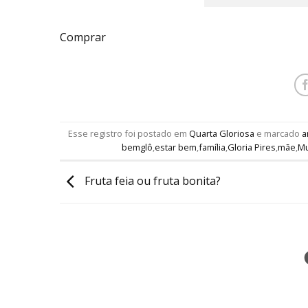
Comprar
Esse registro foi postado em
Quarta Gloriosa
e marcado
a
bemglô
,
estar bem
,
família
,
Gloria Pires
,
mãe
,
Mu
Fruta feia ou fruta bonita?