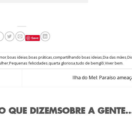
Save
mor
,
boas ideias
,
boas práticas
,
compartilhando boas ideias
,
Dia das mães
,
Di
lher
,
Pequenas felicidades
,
quarta gloriosa
,
tudo de bemglô
,
Viver bem
.
Ilha do Mel: Paraíso amea
O QUE DIZEM
SOBRE A GENTE..