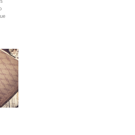
 de
ra
.
ua