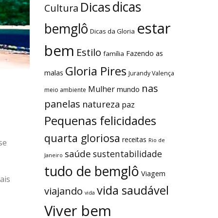
dicas
Dicas
Cultura
estar
bemglô
Dicas da Gloria
bem
Estilo
Fazendo as
família
se
Gloria Pires
malas
Jurandy Valença
nas
Mulher
mundo
meio ambiente
ais
panelas
natureza
paz
Pequenas felicidades
quarta gloriosa
receitas
Rio de
saúde
sustentabilidade
Janeiro
tudo de bemglô
Viagem
vida saudável
viajando
vida
Viver bem