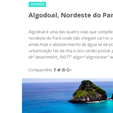
ainda hoje o abastecimento de água se dá po
urbanização faz da Ilha o seu cartão postal:
id="attachment_16077" align="aligncenter" wi
Compartilhe:
25 de outubro de 2018
|
0
VIAJANDO
Baía dos Porcos, Fernand