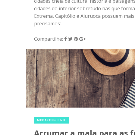
7 de julho de 2018
|
0
MODA CONSCIENTE
Arrumar a mala para as fé
Férias… época de relaxar e, quem sabe, curti
viagem resulta em uma nova bagagem de ap
roupas não pode ser muito pesada, senão is
de arrumar a mala, precisamos ter em mente
Para te ajudar nessa empreitada, separamos 