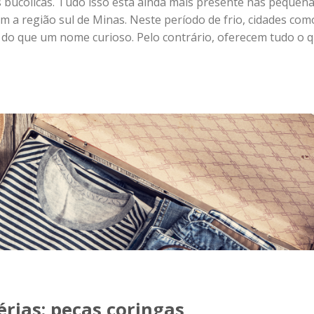
rias: peças coringas
r alguns dias viajando e conhecendo lugares novos. E toda
rendizados e boas lembranças. Por isso mesmo, a bagagem
so pode mais atrapalhar do que nos ajudar. Portanto, na ho
 a economia nas peças, sempre prezando pela versatilidade
algumas peças coringas que todo viajante precisa ter na s