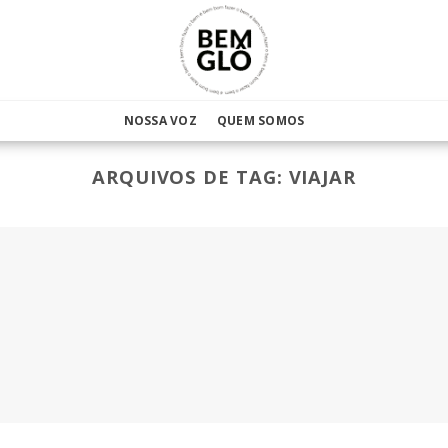
NOSSA VOZ
QUEM SOMOS
ARQUIVOS DE TAG:
VIAJAR
rá
m a Ilha de Maiandeua, um refúgio de proteção ambiental 
sinal de internet. A energia elétrica chegou apenas em 20