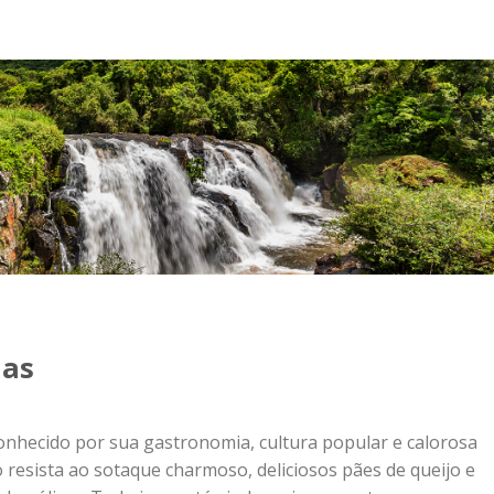
nas
onhecido por sua gastronomia, cultura popular e calorosa
 resista ao sotaque charmoso, deliciosos pães de queijo e
ns bucólicas. Tudo isso está ainda mais presente nas pequen
m a região sul de Minas. Neste período de frio, cidades com
 do que um nome curioso. Pelo contrário, oferecem tudo o 