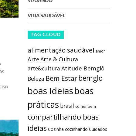
VIAJANDO
o
VIDA SAUDÁVEL
ás
ciso
TAG CLOUD
alimentação saudável
amor
Arte
Arte & Cultura
Atitude Bemglô
arte&cultura
bemglo
Bem Estar
Beleza
boas ideias
boas
práticas
brasil
comer bem
compartilhando boas
ideias
Cozinha
cozinhando
Cuidados