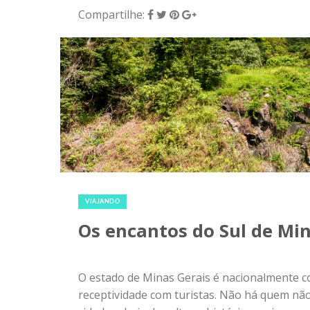
16 de agosto de 2018
|
0
VIAJANDO
Os encantos do Sul de Mi
O estado de Minas Gerais é nacionalmente c
receptividade com turistas. Não há quem não
cidades cheia de cultura, história e paisage
cidades do interior sobretudo nas que forma
Extrema, Capitólio e Aiuruoca possuem mais
precisamos:...
Compartilhe: