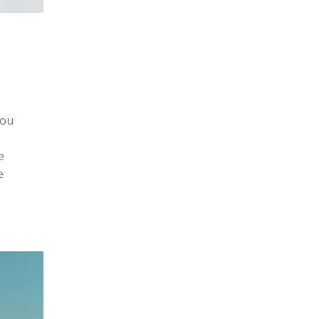
 ou
e
e