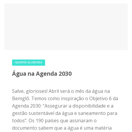
3 de abril de 2019
|
0
QUARTA GLORIOSA
Água na Agenda 2030
Salve, glorioses! Abril será o mês da água na
Bemglô. Temos como inspiração o Objetivo 6 da
Agenda 2030: “Assegurar a disponibilidade e a
gestão sustentável da água e saneamento para
todos”. Os 190 países que assinaram o
documento sabem que a água é uma matéria
prima finita. Sim, ela pode acabar se não
tratarmos do saneamento e do abastecimento
de forma...
Compartilhe: