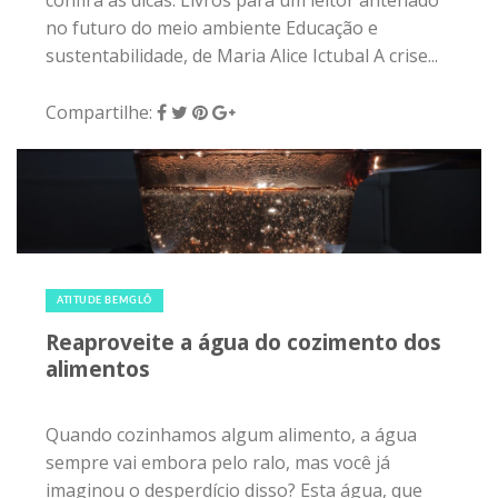
ATITUDE BEMGLÔ
Reaproveite a água do cozimento dos
alimentos
Quando cozinhamos algum alimento, a água
sempre vai embora pelo ralo, mas você já
imaginou o desperdício disso? Esta água, que
está rica em nutrients dos alimentos, pode ser
reutilizada em diversos meios e é essa nossa
dica de hoje. Como reaproveitar a água dos
alimentos cozidos Em primeiro lugar, é
importante saber que existem várias vitaminas e
minerais que são solúveis em água. Portanto, é
preciso tomar cuidado para minimizar a perda
desses nutrientes durante o processo de
cozimento....