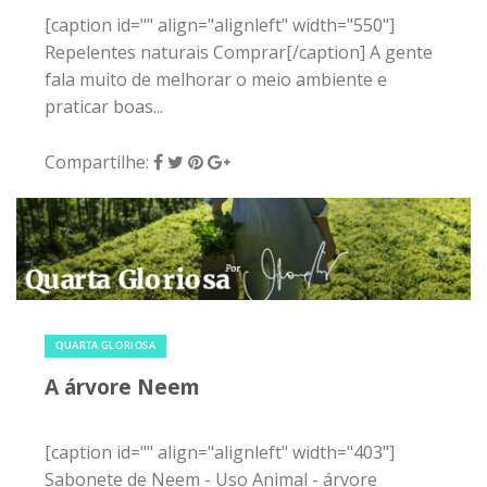
20 de julho de 2016
|
2
QUARTA GLORIOSA
A árvore Neem
[caption id="" align="alignleft" width="403"]
Sabonete de Neem - Uso Animal - árvore
NeemComprar[/caption] Gente, Já faz algum
tempo que conheci alguns...
Compartilhe:
24 de maio de 2016
|
0
ATITUDE BEMGLÔ