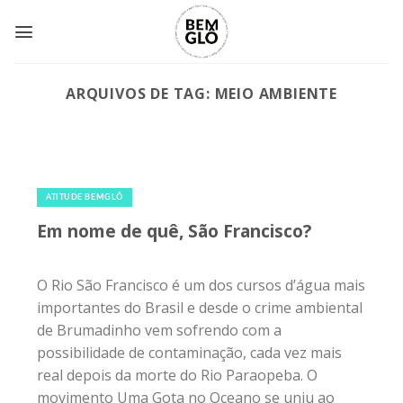
Skip
to
content
ARQUIVOS DE TAG:
MEIO AMBIENTE
23 de abril de 2019
|
0
ATITUDE BEMGLÔ
Em nome de quê, São Francisco?
O Rio São Francisco é um dos cursos d’água mais
importantes do Brasil e desde o crime ambiental
de Brumadinho vem sofrendo com a
possibilidade de contaminação, cada vez mais
real depois da morte do Rio Paraopeba. O
movimento Uma Gota no Oceano se uniu ao