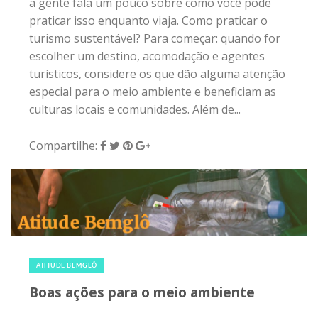
26 de julho de 2016
|
0
ATITUDE BEMGLÔ
Boas ações para o meio ambiente
[caption id="" align="alignleft" width="550"]
Repelentes naturais Comprar[/caption] A gente
fala muito de melhorar o meio ambiente e
praticar boas...
Compartilhe: