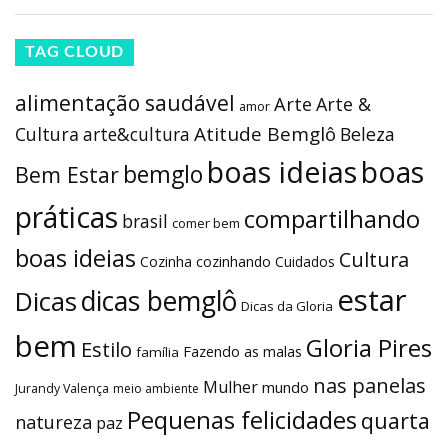
estar
dicas bemglô
Dicas
Dicas da Gloria
bem
Gloria Pires
Estilo
Fazendo as malas
família
nas panelas
Mulher
mundo
Jurandy Valença
meio ambiente
Pequenas felicidades
quarta
natureza
paz
gloriosa
saúde
sustentabilidade
receitas
Rio de Janeiro
tudo de bemglô
vida
viajando
Viagem
vida
Viver bem
saudável
ARQUIVOS
Arquivos