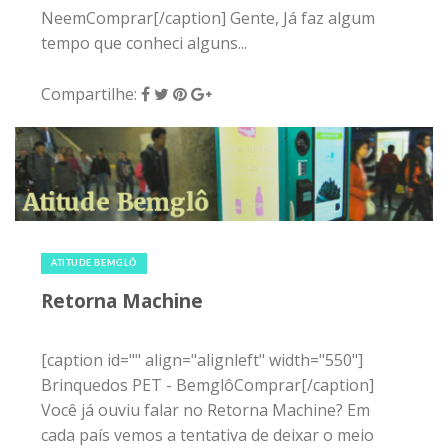
Retorna Machine
[caption id="" align="alignleft" width="550"]
Brinquedos PET - BemglôComprar[/caption]
Você já ouviu falar no Retorna Machine? Em
cada país vemos a tentativa de deixar o meio
ambiente melhor através de...
Compartilhe:
1
2
3
CATEGORIAS
ARTE & CULTURA