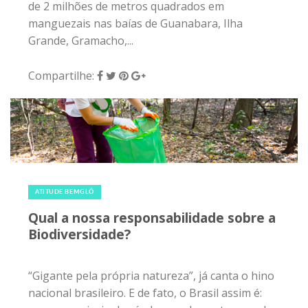
ATITUDE BEMGLÔ
Qual a nossa responsabilidade sobre a
Biodiversidade?
“Gigante pela própria natureza”, já canta o hino
nacional brasileiro. E de fato, o Brasil assim é:
somos o principal país do mundo em termos de
biodiversidade, abarcando cerca de 20% de todas
as espécies de vida da Terra. Nossos 8,5 milhões
km² de extensão territorial agrupam a Floresta
Amazônica, maior floresta tropical úmida do
mundo; o Pantanal, maior planície inundável; 3,5
milhões km² em costa marinha (com
ecossistemas infinitos em corais, pântanos,
manguezais, dunas e lagoas); além do Cerrado
de savanas e...