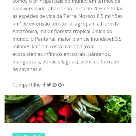
Compartilhe:
22 de maio de 2018
|
0
ATITUDE BEMGLÔ
Agrofloresta Sintrópica ensina a
plantar comida sem destruir Natureza
“Que tal aprender a transformar uma área
degradada em uma floresta cheia de vida, capaz
de produzir diversos tipos de alimentos?” É com
essa indagação que o permacultor Bento Cruz
percorre o Brasil para promover a Agrofloresta
Sintrópica, um método de cultivo de solo que