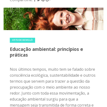
Nos últimos tempos, muito tem se falado sobre
consciência ecológica, sustentabilidade e outros
termos que servem para trazer a questão da
preocupação com o meio ambiente ao nosso
redor. Junto com toda essa movimentação, a
educação ambiental surgiu para que a
mensagem seja transmitida de forma correta e
eficaz desde o começo. A Educação Ambiental
nada mais é do que uma maneira de gerar mais
consciência ecológica nos seres humanos, visto
que nosso meio ambiente pede por ajuda cada
vez mais. A preocupação principal é...
Compartilhe: