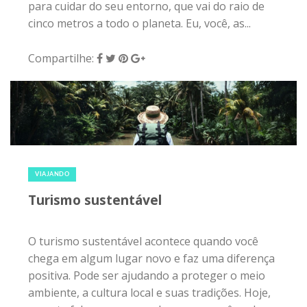
Turismo sustentável
O turismo sustentável acontece quando você
chega em algum lugar novo e faz uma diferença
positiva. Pode ser ajudando a proteger o meio
ambiente, a cultura local e suas tradições. Hoje,
a gente fala um pouco sobre como você pode
praticar isso enquanto viaja. Como praticar o
turismo sustentável? Para começar: quando for
escolher um destino, acomodação e agentes
turísticos, considere os que dão alguma atenção
especial para o meio ambiente e beneficiam as
culturas locais e comunidades. Além de...
Compartilhe: