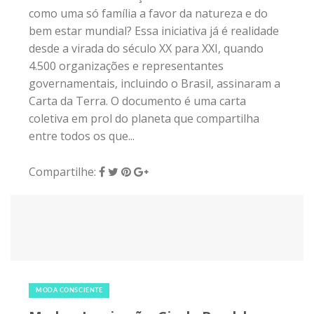
26 de janeiro de 2019
|
0
MODA CONSCIENTE
Moda e Inspiração: Gisele Bundchen
Já sabemos que a nossa Top Model, Gisele
Bundchen é mais que uma inspiração de moda e
beleza. Há alguns anos ela vem se engajando (de
verdade) na questão do meio ambiente, e não
usa disso como amuleto para ser uma pessoa
conscientizada: ela realmente é consciente e
acredita, investe na causa. Gisele está à frente de
várias causas e usa da sua popularidade e
influência (por que não?) para que o mundo veja