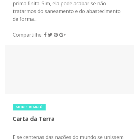
2 de abril de 2019
|
0
ATITUDE BEMGLÔ
Carta da Terra
E se centenas das nações do mundo se unissem
como uma só família a favor da natureza e do
bem estar mundial? Essa iniciativa já é realidade
desde a virada do século XX para XXI, quando
4.500 organizações e representantes
governamentais, incluindo o Brasil, assinaram a
Carta da Terra. O documento é uma carta
coletiva em prol do planeta que compartilha
entre todos os que...
Compartilhe: