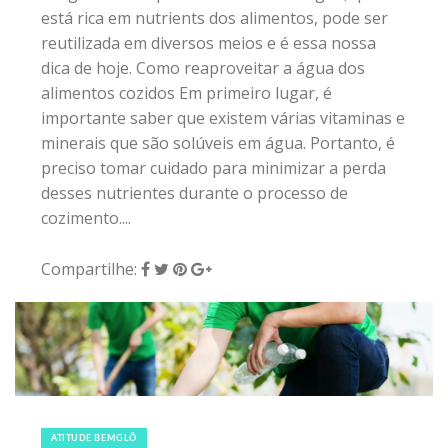
Compartilhe:
22 de novembro de 2016
|
0
ATITUDE BEMGLÔ
Lixo: separação e reciclagem
Mesmo quem não tem uma coleta seletiva de
lixo na porta de casa ou do condomínio pode
começar a separar seus resíduos. O lixo pode ser
um luxo É bem simples e hoje existem muitos
locais que retiram ou que você mesmo pode
levar. De cooperativas a postos de coleta em
supermercados, shoppings ou outros locais aos
quais vai sempre, recebem este lixo, que de lixo