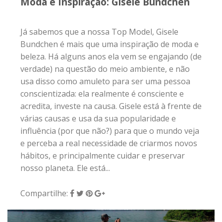
e perceba a real necessidade de criarmos novos
hábitos, e principalmente cuidar e preservar
nosso planeta. Ele está...
Compartilhe:
15 de janeiro de 2019
|
0
ATITUDE BEMGLÔ
O trabalho de recuperação do sistema
lagunar: Biólogo Mario Moscatelli
Desde que escolheu a biologia dentre uma
porção de sonhos da infância, Mario Moscatelli