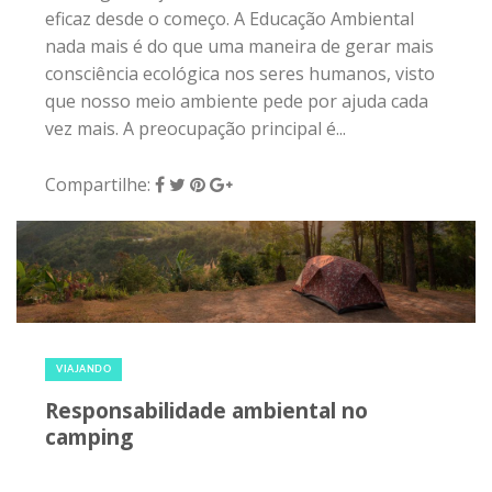
15 de junho de 2017
|
0
VIAJANDO
Responsabilidade ambiental no
camping
Acampar é tudo de Bemglô, mas é preciso
atenção e responsabilidade com a natureza. Por
isso, reunimos algumas dicas hoje para você
curtir esse momento maravilhoso sem agredir o
meio ambiente. Na maioria das vezes, o camping
é praticado justamente pelo prazer do contato
com o verde e a paz de estar longe do caos da
cidade. Outras, o camping surge como uma
forma de economizar. Seja lá qual for, saiba que
é possível pegar a barraca, a mochila e todos os
...