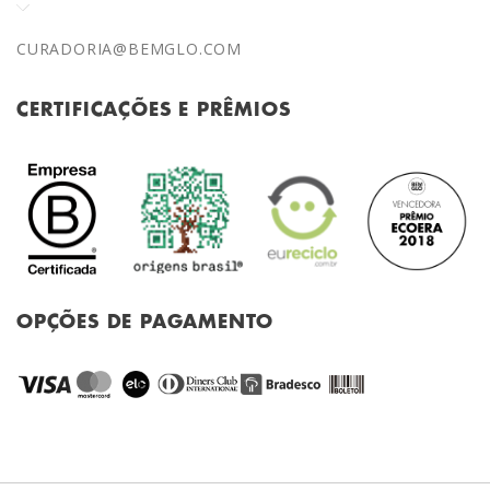
OPÇÕES DE PAGAMENTO
ABOUT
OUR STORES
BLOG
CONTACT
FAQ
© 2018 Bemglô. Todos os direitos reservados. | CNPJ
21.238.271/0001-50