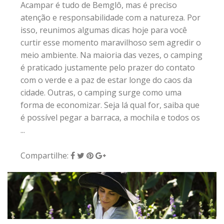
Compartilhe:
26 de abril de 2017
|
0
QUARTA GLORIOSA
O mundo respira!
Essa é a imagem que me vem, fechando o mês
de abril. O assunto na Bemglô foi
sustentabilidade e me sinto feliz em perceber
uma forte consciência em busca de soluções
para a preservação do meio ambiente em todas
as partes do mundo. Mais do que isso, vejo que