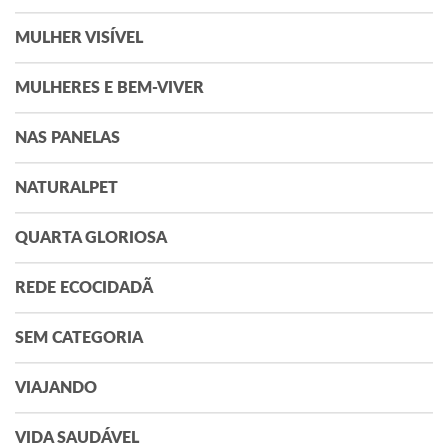
REDE ECOCIDADÃ
SEM CATEGORIA
VIAJANDO
VIDA SAUDÁVEL
TAG CLOUD
alimentação saudável
Arte
Arte &
amor
Atitude Bemglô
Cultura
arte&cultura
Beleza
boas ideias
boas
bemglo
Bem Estar
práticas
compartilhando
brasil
comer bem
boas ideias
Cultura
Cozinha
cozinhando
Cuidados