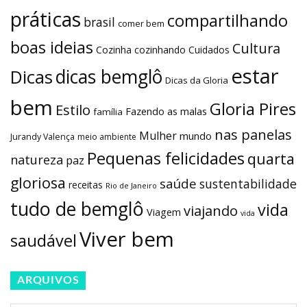
práticas
compartilhando
brasil
comer bem
boas ideias
Cultura
Cozinha
cozinhando
Cuidados
estar
dicas bemglô
Dicas
Dicas da Gloria
bem
Gloria Pires
Estilo
Fazendo as malas
família
nas panelas
Mulher
mundo
Jurandy Valença
meio ambiente
Pequenas felicidades
quarta
natureza
paz
gloriosa
saúde
sustentabilidade
receitas
Rio de Janeiro
tudo de bemglô
vida
viajando
Viagem
vida
Viver bem
saudável
ARQUIVOS