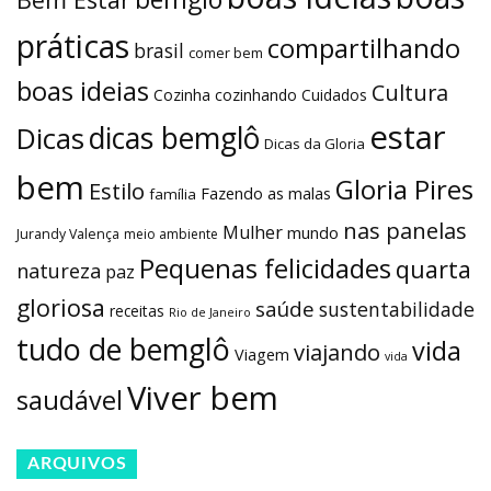
práticas
compartilhando
brasil
comer bem
boas ideias
Cultura
Cozinha
cozinhando
Cuidados
estar
dicas bemglô
Dicas
Dicas da Gloria
bem
Gloria Pires
Estilo
Fazendo as malas
família
nas panelas
Mulher
mundo
Jurandy Valença
meio ambiente
Pequenas felicidades
quarta
natureza
paz
gloriosa
saúde
sustentabilidade
receitas
Rio de Janeiro
tudo de bemglô
vida
viajando
Viagem
vida
Viver bem
saudável
ARQUIVOS