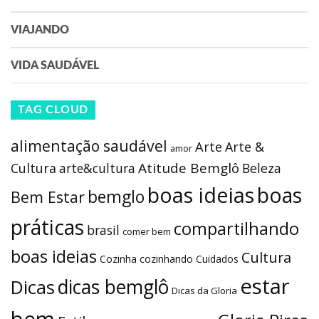
VIAJANDO
VIDA SAUDÁVEL
TAG CLOUD
alimentação saudável
Arte
Arte &
amor
Atitude Bemglô
Cultura
arte&cultura
Beleza
boas ideias
boas
bemglo
Bem Estar
práticas
compartilhando
brasil
comer bem
boas ideias
Cultura
Cozinha
cozinhando
Cuidados
estar
dicas bemglô
Dicas
Dicas da Gloria