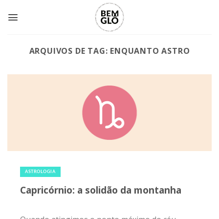
Skip
to
content
ARQUIVOS DE TAG:
ENQUANTO ASTRO
2 de janeiro de 2021
|
1
ASTROLOGIA
Capricórnio: a solidão da montanha