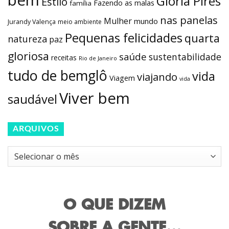
bem
Gloria Pires
Estilo
Fazendo as malas
família
nas panelas
Mulher
mundo
Jurandy Valença
meio ambiente
Pequenas felicidades
quarta
natureza
paz
gloriosa
saúde
sustentabilidade
receitas
Rio de Janeiro
tudo de bemglô
vida
viajando
Viagem
vida
Viver bem
saudável
ARQUIVOS
Arquivos
O QUE DIZEM
SOBRE A GENTE...