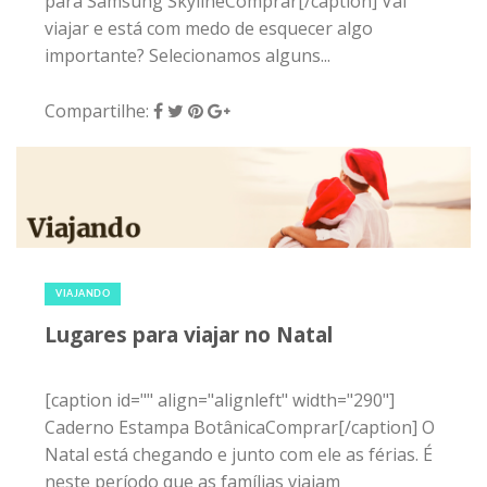
para Samsung SkylineComprar[/caption] Vai
viajar e está com medo de esquecer algo
importante? Selecionamos alguns...
Compartilhe:
20 de dezembro de 2015
|
0
VIAJANDO
Lugares para viajar no Natal
[caption id="" align="alignleft" width="290"]
Caderno Estampa BotânicaComprar[/caption] O
Natal está chegando e junto com ele as férias. É
neste período que as famílias viajam