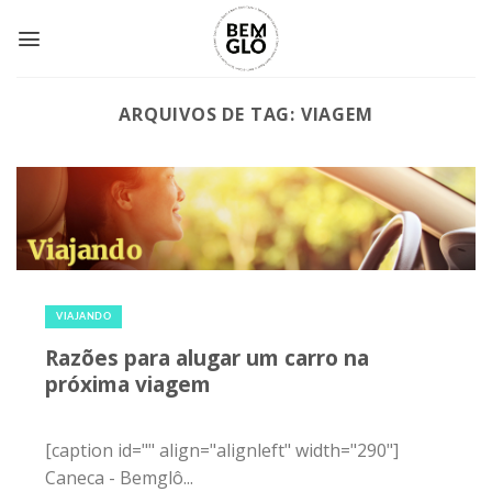
Skip
to
content
ARQUIVOS DE TAG:
VIAGEM
11 de fevereiro de 2016
|
0
VIAJANDO
Razões para alugar um carro na
próxima viagem
[caption id="" align="alignleft" width="290"]
Caneca - Bemglô...