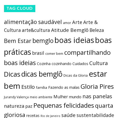
TAG CLOUD
alimentação saudável
Arte
Arte &
amor
Atitude Bemglô
Cultura
arte&cultura
Beleza
boas ideias
boas
bemglo
Bem Estar
práticas
compartilhando
brasil
comer bem
boas ideias
Cultura
Cozinha
cozinhando
Cuidados
estar
dicas bemglô
Dicas
Dicas da Gloria
bem
Gloria Pires
Estilo
Fazendo as malas
família
nas panelas
Mulher
mundo
Jurandy Valença
meio ambiente
Pequenas felicidades
quarta
natureza
paz
gloriosa
saúde
sustentabilidade
receitas
Rio de Janeiro