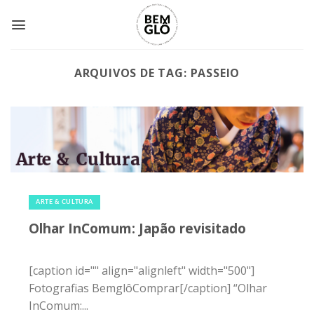
Skip
to
content
ARQUIVOS DE TAG:
PASSEIO
29 de abril de 2016
|
0
ARTE & CULTURA
Olhar InComum: Japão revisitado
[caption id="" align="alignleft" width="500"]
Fotografias BemglôComprar[/caption] “Olhar
InComum:...