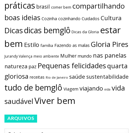
práticas
compartilhando
brasil
comer bem
boas ideias
Cultura
Cozinha
cozinhando
Cuidados
estar
dicas bemglô
Dicas
Dicas da Gloria
bem
Gloria Pires
Estilo
Fazendo as malas
família
nas panelas
Mulher
mundo
Jurandy Valença
meio ambiente
Pequenas felicidades
quarta
natureza
paz
gloriosa
saúde
sustentabilidade
receitas
Rio de Janeiro
tudo de bemglô
vida
viajando
Viagem
vida
Viver bem
saudável
ARQUIVOS
Arquivos