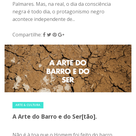
Palmares. Mas, na real, o dia da consciência
negra é todo dia, o protagonismo negro
acontece independente de...
Compartilhe:
25 de outubro de 2019
|
0
ARTE & CULTURA
A Arte do Barro e do Ser[tão].
Não é à toa que o Homem foi feito do barro.