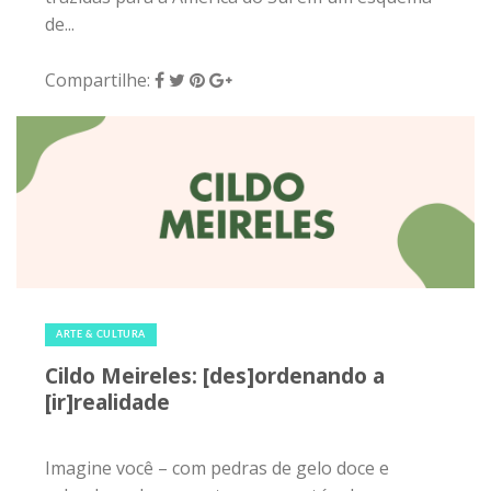
de...
Compartilhe:
27 de setembro de 2019
|
0
ARTE & CULTURA
Cildo Meireles: [des]ordenando a
[ir]realidade
Imagine você – com pedras de gelo doce e