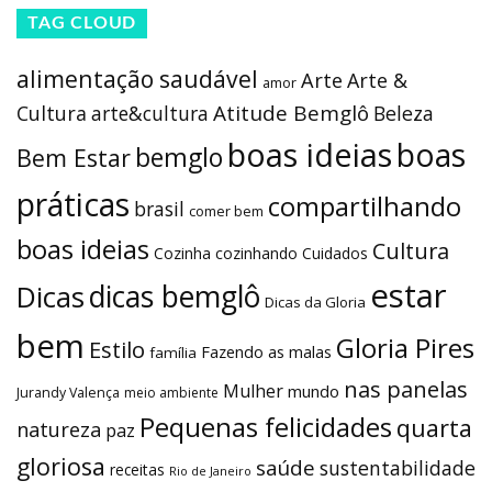
TAG CLOUD
alimentação saudável
Arte
Arte &
amor
Atitude Bemglô
Cultura
arte&cultura
Beleza
boas ideias
boas
bemglo
Bem Estar
práticas
compartilhando
brasil
comer bem
boas ideias
Cultura
Cozinha
cozinhando
Cuidados
estar
dicas bemglô
Dicas
Dicas da Gloria
bem
Gloria Pires
Estilo
Fazendo as malas
família
nas panelas
Mulher
mundo
Jurandy Valença
meio ambiente
Pequenas felicidades
quarta
natureza
paz
gloriosa
saúde
sustentabilidade
receitas
Rio de Janeiro