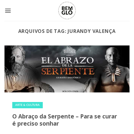
Skip
to
content
ARQUIVOS DE TAG:
JURANDY VALENÇA
17 de julho de 2020
|
0
ARTE & CULTURA
O Abraço da Serpente – Para se curar
é preciso sonhar