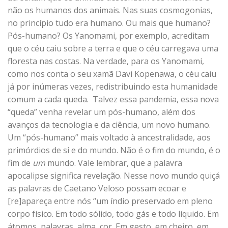
não os humanos dos animais. Nas suas cosmogonias,
no princípio tudo era humano. Ou mais que humano?
Pós-humano? Os Yanomami, por exemplo, acreditam
que o céu caiu sobre a terra e que o céu carregava uma
floresta nas costas. Na verdade, para os Yanomami,
como nos conta o seu xamã Davi Kopenawa, o céu caiu
já por inúmeras vezes, redistribuindo esta humanidade
comum a cada queda. Talvez essa pandemia, essa nova
“queda” venha revelar um pós-humano, além dos
avanços da tecnologia e da ciência, um novo humano.
Um “pós-humano” mais voltado à ancestralidade, aos
primórdios de si e do mundo. Não é o fim do mundo, é o
fim de
um
mundo. Vale lembrar, que a palavra
apocalipse significa revelação. Nesse novo mundo quiçá
as palavras de Caetano Veloso possam ecoar e
[re]apareça entre nós “um índio preservado em pleno
corpo físico. Em todo sólido, todo gás e todo líquido. Em
átomos, palavras, alma, cor. Em gesto, em cheiro, em