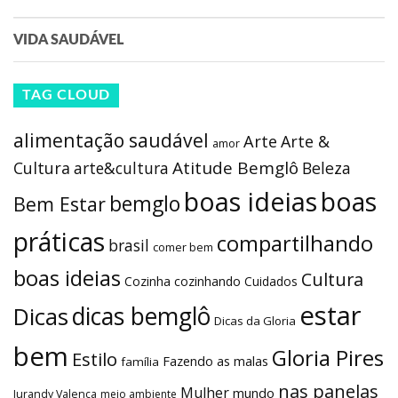
VIDA SAUDÁVEL
TAG CLOUD
alimentação saudável
Arte
Arte &
amor
Atitude Bemglô
Cultura
arte&cultura
Beleza
boas ideias
boas
bemglo
Bem Estar
práticas
compartilhando
brasil
comer bem
boas ideias
Cultura
Cozinha
cozinhando
Cuidados
estar
dicas bemglô
Dicas
Dicas da Gloria
bem
Gloria Pires
Estilo
Fazendo as malas
família
nas panelas
Mulher
mundo
Jurandy Valença
meio ambiente