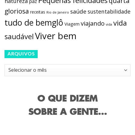
Pequenas felicidades
quarta
natureza
paz
gloriosa
saúde
sustentabilidade
receitas
Rio de Janeiro
tudo de bemglô
vida
viajando
Viagem
vida
Viver bem
saudável
ARQUIVOS
Arquivos
O QUE DIZEM
SOBRE A GENTE...