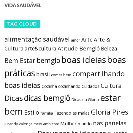
VIDA SAUDÁVEL
TAG CLOUD
alimentação saudável
Arte
Arte &
amor
Atitude Bemglô
Cultura
arte&cultura
Beleza
boas ideias
boas
bemglo
Bem Estar
práticas
compartilhando
brasil
comer bem
boas ideias
Cultura
Cozinha
cozinhando
Cuidados
estar
dicas bemglô
Dicas
Dicas da Gloria
bem
Gloria Pires
Estilo
Fazendo as malas
família
nas panelas
Mulher
mundo
Jurandy Valença
meio ambiente