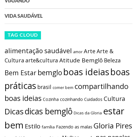
VIAJANDO
VIDA SAUDÁVEL
TAG CLOUD
alimentação saudável
Arte
Arte &
amor
Atitude Bemglô
Cultura
arte&cultura
Beleza
boas ideias
boas
bemglo
Bem Estar
práticas
compartilhando
brasil
comer bem
boas ideias
Cultura
Cozinha
cozinhando
Cuidados
estar
dicas bemglô
Dicas
Dicas da Gloria
bem
Gloria Pires
Estilo
Fazendo as malas
família
nas panelas