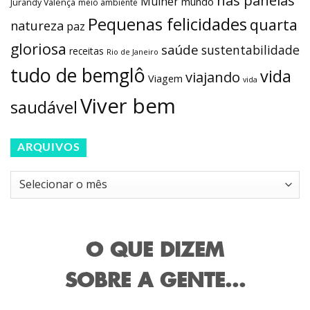
Mulher
mundo
Jurandy Valença
meio ambiente
Pequenas felicidades
quarta
natureza
paz
gloriosa
saúde
sustentabilidade
receitas
Rio de Janeiro
tudo de bemglô
vida
viajando
Viagem
vida
Viver bem
saudável
ARQUIVOS
Arquivos
O QUE DIZEM
SOBRE A GENTE...