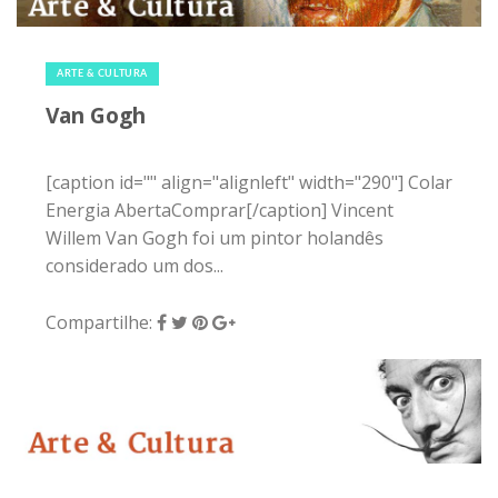
1 de maio de 2015
|
0
ARTE & CULTURA
Van Gogh
[caption id="" align="alignleft" width="290"] Colar
Energia AbertaComprar[/caption] Vincent
Willem Van Gogh foi um pintor holandês
considerado um dos...
Compartilhe:
24 de abril de 2015
|
0