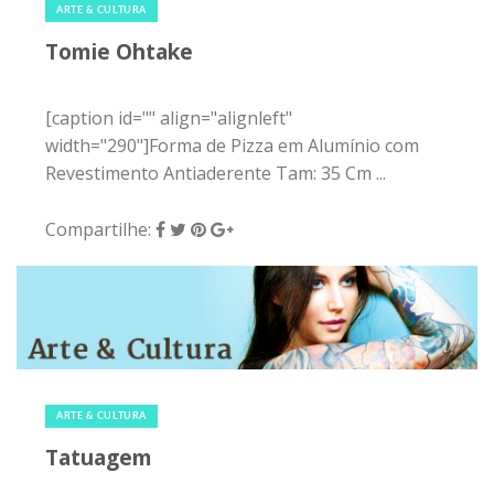
ARTE & CULTURA
Tomie Ohtake
[caption id="" align="alignleft"
width="290"]Forma de Pizza em Alumínio com
Revestimento Antiaderente Tam: 35 Cm ...
Compartilhe:
6 de fevereiro de 2015
|
0
ARTE & CULTURA
Tatuagem