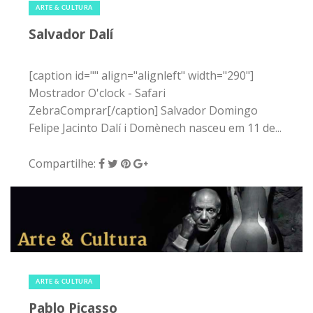
ARTE & CULTURA
Salvador Dalí
[caption id="" align="alignleft" width="290"]
Mostrador O'clock - Safari
ZebraComprar[/caption] Salvador Domingo
Felipe Jacinto Dalí i Domènech nasceu em 11 de...
Compartilhe:
17 de abril de 2015
|
2
ARTE & CULTURA
Pablo Picasso