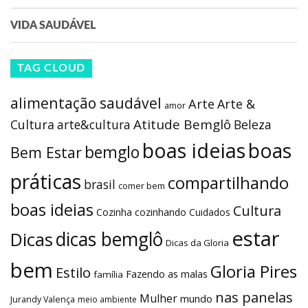
VIDA SAUDÁVEL
TAG CLOUD
alimentação saudável
Arte
Arte &
amor
Atitude Bemglô
Cultura
arte&cultura
Beleza
boas ideias
boas
bemglo
Bem Estar
práticas
compartilhando
brasil
comer bem
boas ideias
Cultura
Cozinha
cozinhando
Cuidados
estar
dicas bemglô
Dicas
Dicas da Gloria
bem
Gloria Pires
Estilo
Fazendo as malas
família
nas panelas
Mulher
mundo
Jurandy Valença
meio ambiente