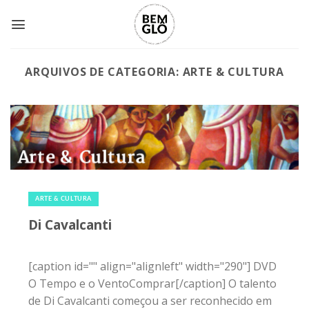
Skip
to
content
ARQUIVOS DE CATEGORIA:
ARTE & CULTURA
29 de maio de 2015
|
0
ARTE & CULTURA
Di Cavalcanti
[caption id="" align="alignleft" width="290"] DVD
O Tempo e o VentoComprar[/caption] O talento
de Di Cavalcanti começou a ser reconhecido em