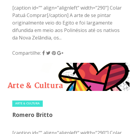
[caption id="" align="alignleft" width="290"] Colar
Patuá Comprar[/caption] A arte de se pintar
originalmente veio do Egito e foi largamente
difundida em meio aos Polinésios até os nativos
da Nova Zelândia, os...
Compartilhe:
23 de janeiro de 2015
|
0
ARTE & CULTURA
Romero Britto
[caption id="" align="alignleft" width="290"] Colar