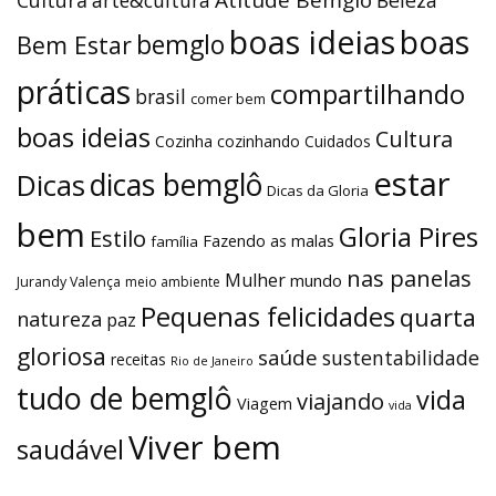
boas ideias
boas
bemglo
Bem Estar
práticas
compartilhando
brasil
comer bem
boas ideias
Cultura
Cozinha
cozinhando
Cuidados
estar
dicas bemglô
Dicas
Dicas da Gloria
bem
Gloria Pires
Estilo
Fazendo as malas
família
nas panelas
Mulher
mundo
Jurandy Valença
meio ambiente
Pequenas felicidades
quarta
natureza
paz
gloriosa
saúde
sustentabilidade
receitas
Rio de Janeiro
tudo de bemglô
vida
viajando
Viagem
vida
Viver bem
saudável