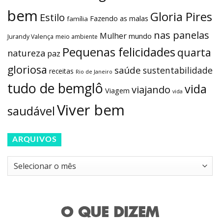
bem
Gloria Pires
Estilo
Fazendo as malas
família
nas panelas
Mulher
mundo
Jurandy Valença
meio ambiente
Pequenas felicidades
quarta
natureza
paz
gloriosa
saúde
sustentabilidade
receitas
Rio de Janeiro
tudo de bemglô
vida
viajando
Viagem
vida
Viver bem
saudável
ARQUIVOS
Arquivos
O QUE DIZEM