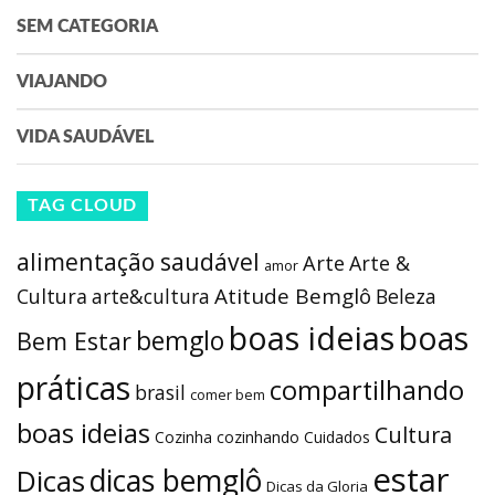
SEM CATEGORIA
VIAJANDO
VIDA SAUDÁVEL
TAG CLOUD
alimentação saudável
Arte
Arte &
amor
Atitude Bemglô
Cultura
arte&cultura
Beleza
boas ideias
boas
bemglo
Bem Estar
práticas
compartilhando
brasil
comer bem
boas ideias
Cultura
Cozinha
cozinhando
Cuidados
estar
dicas bemglô
Dicas
Dicas da Gloria