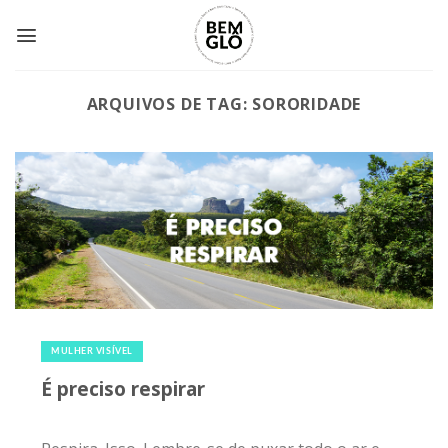
Skip
to
content
ARQUIVOS DE TAG:
SORORIDADE
21 de fevereiro de 2020
|
0
MULHER VISÍVEL
É preciso respirar