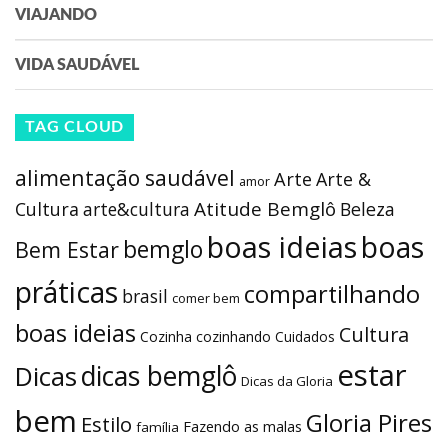
VIAJANDO
VIDA SAUDÁVEL
TAG CLOUD
alimentação saudável
Arte
Arte &
amor
Atitude Bemglô
Cultura
arte&cultura
Beleza
boas ideias
boas
bemglo
Bem Estar
práticas
compartilhando
brasil
comer bem
boas ideias
Cultura
Cozinha
cozinhando
Cuidados
estar
dicas bemglô
Dicas
Dicas da Gloria
bem
Gloria Pires
Estilo
Fazendo as malas
família