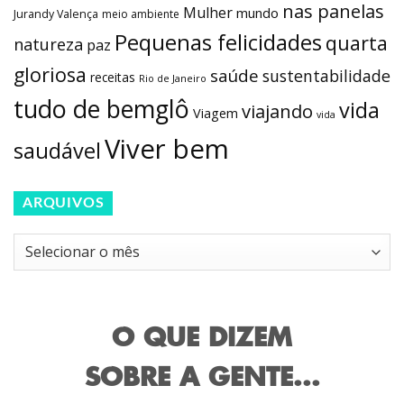
nas panelas
Mulher
mundo
Jurandy Valença
meio ambiente
Pequenas felicidades
quarta
natureza
paz
gloriosa
saúde
sustentabilidade
receitas
Rio de Janeiro
tudo de bemglô
vida
viajando
Viagem
vida
Viver bem
saudável
ARQUIVOS
Arquivos
O QUE DIZEM
SOBRE A GENTE...