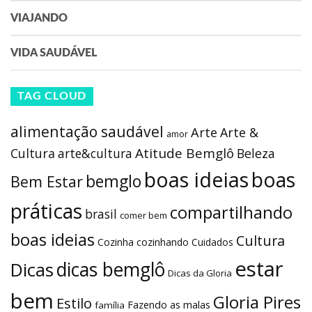
VIAJANDO
VIDA SAUDÁVEL
TAG CLOUD
alimentação saudável
Arte
Arte &
amor
Atitude Bemglô
Cultura
arte&cultura
Beleza
boas ideias
boas
bemglo
Bem Estar
práticas
compartilhando
brasil
comer bem
boas ideias
Cultura
Cozinha
cozinhando
Cuidados
estar
dicas bemglô
Dicas
Dicas da Gloria
bem
Gloria Pires
Estilo
Fazendo as malas
família