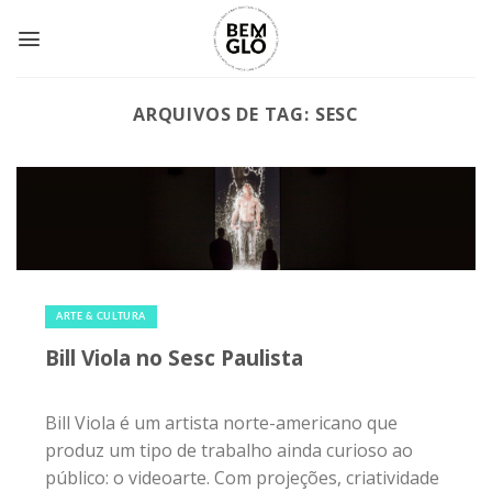
Skip
to
content
ARQUIVOS DE TAG:
SESC
6 de julho de 2018
|
0
ARTE & CULTURA
Bill Viola no Sesc Paulista
Bill Viola é um artista norte-americano que
produz um tipo de trabalho ainda curioso ao
público: o videoarte. Com projeções, criatividade