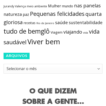
nas panelas
Mulher
mundo
Jurandy Valença
meio ambiente
Pequenas felicidades
quarta
natureza
paz
gloriosa
saúde
sustentabilidade
receitas
Rio de Janeiro
tudo de bemglô
vida
viajando
Viagem
vida
Viver bem
saudável
ARQUIVOS
Arquivos
O QUE DIZEM
SOBRE A GENTE...