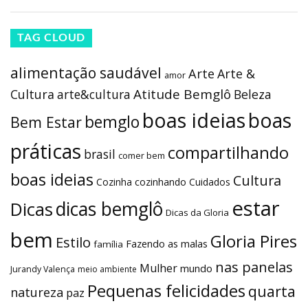
TAG CLOUD
alimentação saudável
Arte
Arte &
amor
Atitude Bemglô
Cultura
arte&cultura
Beleza
boas ideias
boas
bemglo
Bem Estar
práticas
compartilhando
brasil
comer bem
boas ideias
Cultura
Cozinha
cozinhando
Cuidados
estar
dicas bemglô
Dicas
Dicas da Gloria
bem
Gloria Pires
Estilo
Fazendo as malas
família
nas panelas
Mulher
mundo
Jurandy Valença
meio ambiente
Pequenas felicidades
quarta
natureza
paz