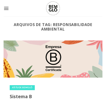
Skip
to
content
ARQUIVOS DE TAG:
RESPONSABILIDADE
AMBIENTAL
3 de outubro de 2020
|
0
ATITUDE BEMGLÔ
Sistema B