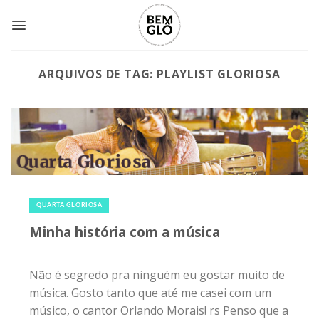
Skip
to
content
ARQUIVOS DE TAG:
PLAYLIST GLORIOSA
13 de abril de 2016
|
0
QUARTA GLORIOSA
Minha história com a música
Não é segredo pra ninguém eu gostar muito de
música. Gosto tanto que até me casei com um
músico, o cantor Orlando Morais! rs Penso que a