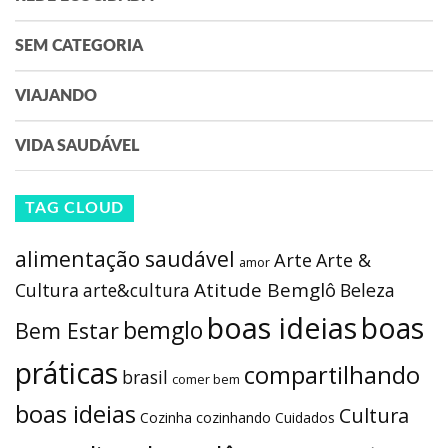
SEM CATEGORIA
VIAJANDO
VIDA SAUDÁVEL
TAG CLOUD
alimentação saudável
Arte
Arte &
amor
Atitude Bemglô
Cultura
arte&cultura
Beleza
boas ideias
boas
bemglo
Bem Estar
práticas
compartilhando
brasil
comer bem
boas ideias
Cultura
Cozinha
cozinhando
Cuidados