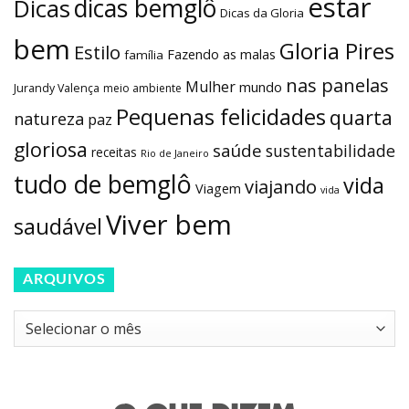
estar
dicas bemglô
Dicas
Dicas da Gloria
bem
Gloria Pires
Estilo
Fazendo as malas
família
nas panelas
Mulher
mundo
Jurandy Valença
meio ambiente
Pequenas felicidades
quarta
natureza
paz
gloriosa
saúde
sustentabilidade
receitas
Rio de Janeiro
tudo de bemglô
vida
viajando
Viagem
vida
Viver bem
saudável
ARQUIVOS
Arquivos