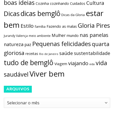
boas ideias
Cultura
Cozinha
cozinhando
Cuidados
estar
dicas bemglô
Dicas
Dicas da Gloria
bem
Gloria Pires
Estilo
Fazendo as malas
família
nas panelas
Mulher
mundo
Jurandy Valença
meio ambiente
Pequenas felicidades
quarta
natureza
paz
gloriosa
saúde
sustentabilidade
receitas
Rio de Janeiro
tudo de bemglô
vida
viajando
Viagem
vida
Viver bem
saudável
ARQUIVOS
Arquivos