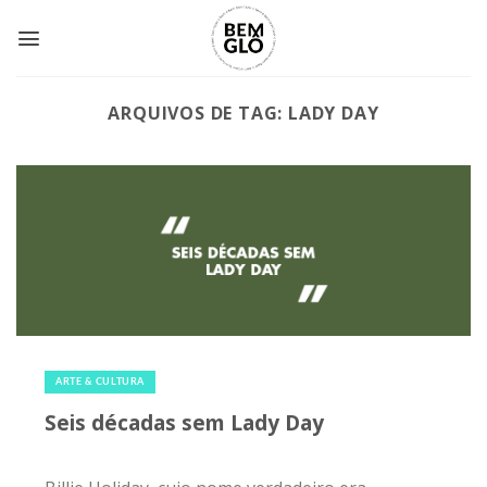
Skip
to
content
ARQUIVOS DE TAG:
LADY DAY
29 de julho de 2021
|
0
ARTE & CULTURA
Seis décadas sem Lady Day