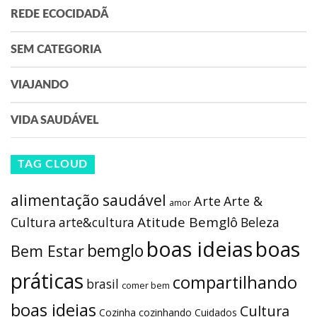
REDE ECOCIDADÃ
SEM CATEGORIA
VIAJANDO
VIDA SAUDÁVEL
TAG CLOUD
alimentação saudável
Arte
Arte &
amor
Atitude Bemglô
Cultura
arte&cultura
Beleza
boas ideias
boas
bemglo
Bem Estar
práticas
compartilhando
brasil
comer bem
boas ideias
Cultura
Cozinha
cozinhando
Cuidados