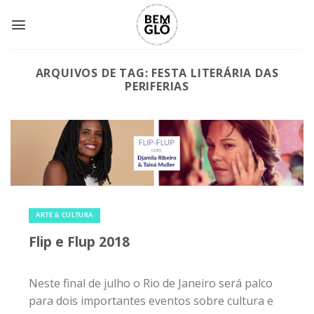
Skip
to
content
ARQUIVOS DE TAG:
FESTA LITERÁRIA DAS
PERIFERIAS
20 de julho de 2018
|
0
ARTE & CULTURA
Flip e Flup 2018
Neste final de julho o Rio de Janeiro será palco
para dois importantes eventos sobre cultura e