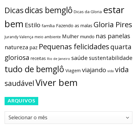
estar
dicas bemglô
Dicas
Dicas da Gloria
bem
Gloria Pires
Estilo
Fazendo as malas
família
nas panelas
Mulher
mundo
Jurandy Valença
meio ambiente
Pequenas felicidades
quarta
natureza
paz
gloriosa
saúde
sustentabilidade
receitas
Rio de Janeiro
tudo de bemglô
vida
viajando
Viagem
vida
Viver bem
saudável
ARQUIVOS
Arquivos