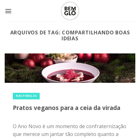
Skip
to
content
ARQUIVOS DE TAG:
COMPARTILHANDO BOAS
IDEIAS
30 de dezembro de 2018
|
0
NAS PANELAS
Pratos veganos para a ceia da virada
O Ano Novo é um momento de confraternização
que merece um jantar tão completo quanto a