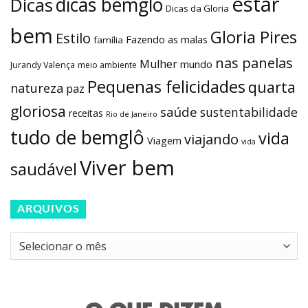
estar
dicas bemglô
Dicas
Dicas da Gloria
bem
Gloria Pires
Estilo
Fazendo as malas
família
nas panelas
Mulher
mundo
Jurandy Valença
meio ambiente
Pequenas felicidades
quarta
natureza
paz
gloriosa
saúde
sustentabilidade
receitas
Rio de Janeiro
tudo de bemglô
vida
viajando
Viagem
vida
Viver bem
saudável
ARQUIVOS
Arquivos