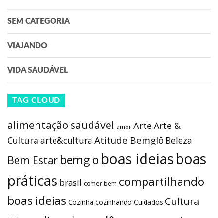
SEM CATEGORIA
VIAJANDO
VIDA SAUDÁVEL
TAG CLOUD
alimentação saudável
Arte
Arte &
amor
Atitude Bemglô
Cultura
arte&cultura
Beleza
boas ideias
boas
bemglo
Bem Estar
práticas
compartilhando
brasil
comer bem
boas ideias
Cultura
Cozinha
cozinhando
Cuidados