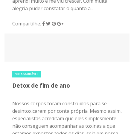
aprendi muito e me viu crescer. Com muita
alegria puder constatar o quanto a...
Compartilhe:
10 de dezembro de 2018
|
0
VIDA SAUDÁVEL
Detox de fim de ano
Nossos corpos foram construídos para se
desintoxicarem por conta própria. Mesmo assim,
especialistas acreditam que eles simplesmente
não conseguem acompanhar as toxinas a que
estamos expostos todos os dias, seja em nossa