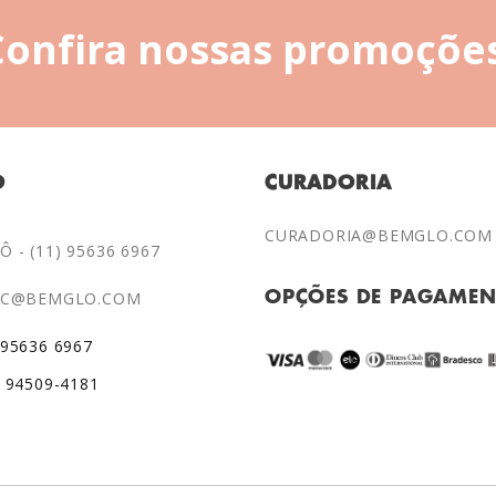
Confira nossas promoções
O
CURADORIA
CURADORIA@BEMGLO.COM
 - (11) 95636 6967
AC@BEMGLO.COM
OPÇÕES DE PAGAME
 95636 6967
) 94509-4181