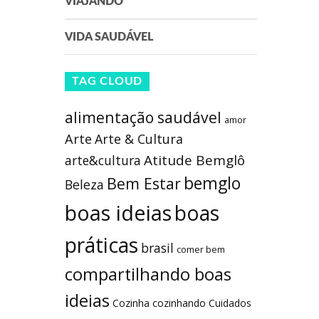
VIAJANDO
VIDA SAUDÁVEL
TAG CLOUD
alimentação saudável
amor
Arte
Arte & Cultura
Atitude Bemglô
arte&cultura
bemglo
Bem Estar
Beleza
boas ideias
boas
práticas
brasil
comer bem
compartilhando boas
ideias
Cozinha
cozinhando
Cuidados