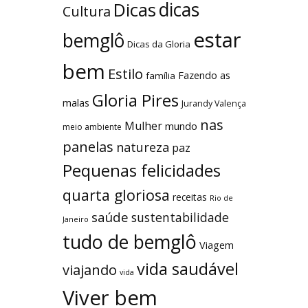
dicas
Dicas
Cultura
estar
bemglô
Dicas da Gloria
bem
Estilo
Fazendo as
família
Gloria Pires
malas
Jurandy Valença
nas
Mulher
mundo
meio ambiente
panelas
natureza
paz
Pequenas felicidades
quarta gloriosa
receitas
Rio de
saúde
sustentabilidade
Janeiro
tudo de bemglô
Viagem
vida saudável
viajando
vida
Viver bem