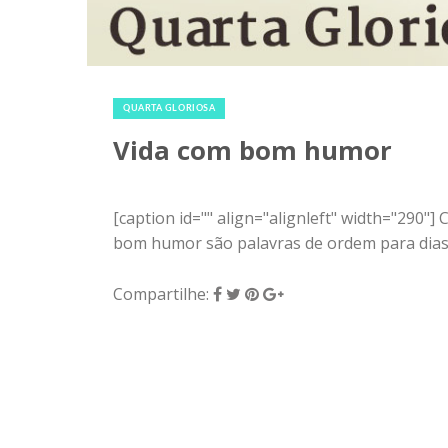
31 de dezembro de 2014
|
0
QUARTA GLORIOSA
Vida com bom humor
[caption id="" align="alignleft" width="290"
bom humor são palavras de ordem para dias fe
Compartilhe: