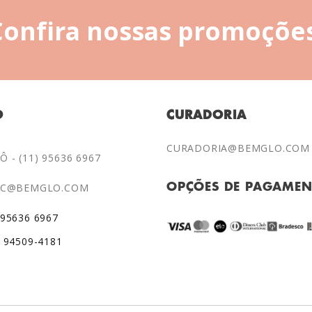
Confira nossas promoções
O
CURADORIA
CURADORIA@BEMGLO.COM
 - (11) 95636 6967
AC@BEMGLO.COM
OPÇÕES DE PAGAME
 95636 6967
) 94509-4181