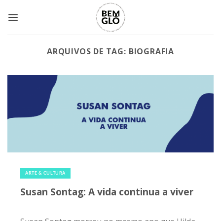
Skip
to
content
ARQUIVOS DE TAG:
BIOGRAFIA
29 de novembro de 2019
|
0
ARTE & CULTURA
Susan Sontag: A vida continua a viver