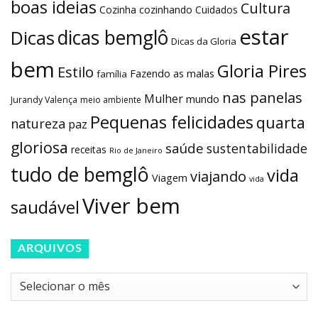
boas ideias
Cultura
Cozinha
cozinhando
Cuidados
estar
dicas bemglô
Dicas
Dicas da Gloria
bem
Gloria Pires
Estilo
Fazendo as malas
família
nas panelas
Mulher
mundo
Jurandy Valença
meio ambiente
Pequenas felicidades
quarta
natureza
paz
gloriosa
saúde
sustentabilidade
receitas
Rio de Janeiro
tudo de bemglô
vida
viajando
Viagem
vida
Viver bem
saudável
ARQUIVOS
Arquivos