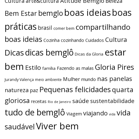
Atitude Bemglô
Cultura
arte&cultura
Beleza
boas ideias
boas
bemglo
Bem Estar
práticas
compartilhando
brasil
comer bem
boas ideias
Cultura
Cozinha
cozinhando
Cuidados
estar
dicas bemglô
Dicas
Dicas da Gloria
bem
Gloria Pires
Estilo
Fazendo as malas
família
nas panelas
Mulher
mundo
Jurandy Valença
meio ambiente
Pequenas felicidades
quarta
natureza
paz
gloriosa
saúde
sustentabilidade
receitas
Rio de Janeiro
tudo de bemglô
vida
viajando
Viagem
vida
Viver bem
saudável