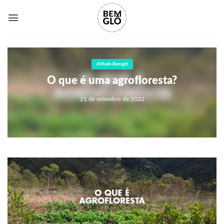
Skip
to
content
Atitude Bemglô
O que é uma agrofloresta?
21 de setembro de 2022