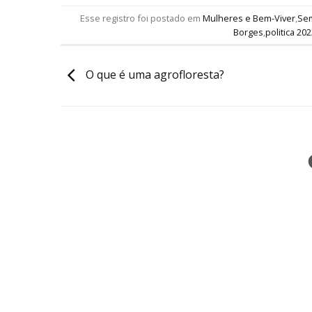
Esse registro foi postado em
Mulheres e Bem-Viver
,
Sem
Borges
,
politica 20
O que é uma agrofloresta?