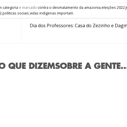
 categoria
e marcado
contra o desmatamento da amazonia
,
eleições 2022
,
22
,
politicas sociais
,
vidas indigenas importam
.
Dia dos Professores: Casa do Zezinho e Dagma
O QUE DIZEM
SOBRE A GENTE..