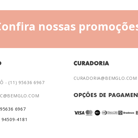
Confira nossas promoções
O
CURADORIA
CURADORIA@BEMGLO.COM
 - (11) 95636 6967
AC@BEMGLO.COM
OPÇÕES DE PAGAME
 95636 6967
) 94509-4181