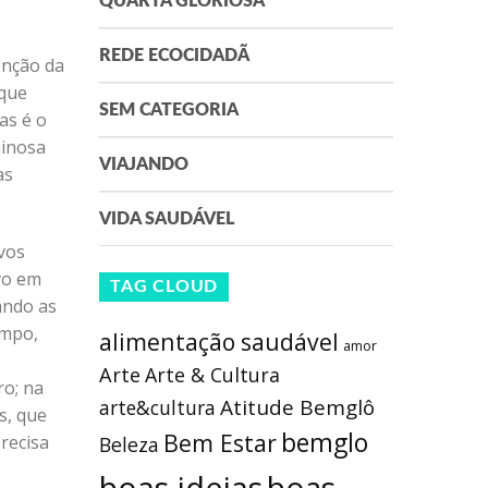
QUARTA GLORIOSA
REDE ECOCIDADÃ
enção da
 que
SEM CATEGORIA
as é o
minosa
VIAJANDO
as
VIDA SAUDÁVEL
vos
vo em
TAG CLOUD
ando as
ampo,
alimentação saudável
amor
Arte
Arte & Cultura
ro; na
Atitude Bemglô
arte&cultura
s, que
bemglo
Bem Estar
recisa
Beleza
boas ideias