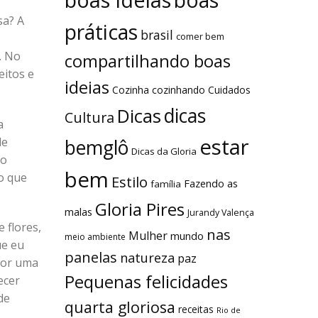
boas
sa? A
práticas
brasil
comer bem
. No
compartilhando boas
eitos e
ideias
Cozinha
cozinhando
Cuidados
dicas
Dicas
Cultura
a
estar
de
bemglô
Dicas da Gloria
do
bem
o que
Estilo
Fazendo as
família
Gloria Pires
malas
Jurandy Valença
 flores,
nas
Mulher
mundo
meio ambiente
ue eu
panelas
natureza
paz
por uma
Pequenas felicidades
ecer
de
quarta gloriosa
receitas
Rio de