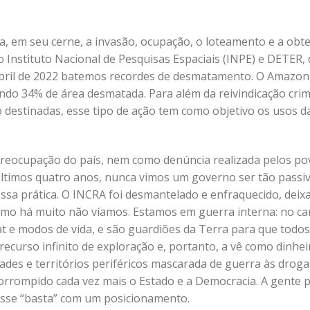
ca, em seu cerne, a invasão, ocupação, o loteamento e a obt
o Instituto Nacional de Pesquisas Espaciais (INPE) e DETER,
ril de 2022 batemos recordes de desmatamento. O Amazon
ndo 34% de área desmatada. Para além da reivindicação cri
o destinadas, esse tipo de ação tem como objetivo os usos d
eocupação do país, nem como denúncia realizada pelos po
 últimos quatro anos, nunca vimos um governo ser tão passi
essa prática. O INCRA foi desmantelado e enfraquecido, deix
omo há muito não víamos. Estamos em guerra interna: no c
t e modos de vida, e são guardiões da Terra para que todos
ecurso infinito de exploração e, portanto, a vê como dinhei
des e territórios periféricos mascarada de guerra às droga
corrompido cada vez mais o Estado e a Democracia. A gente p
esse “basta” com um posicionamento.