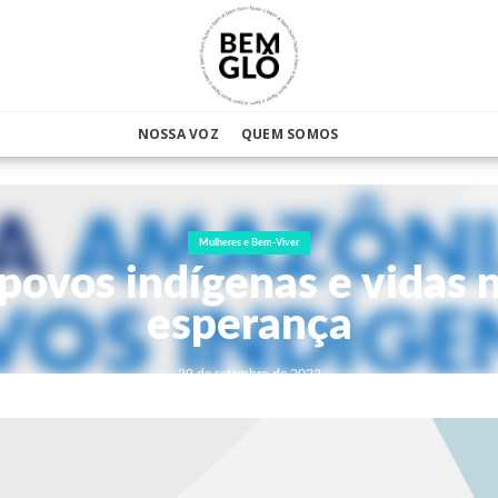
NOSSA VOZ
QUEM SOMOS
Mulheres e Bem-Viver
povos indígenas e vidas n
esperança
29 de setembro de 2022