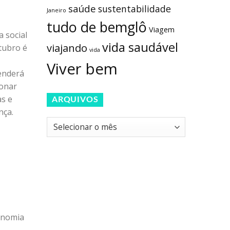
saúde
sustentabilidade
Janeiro
tudo de bemglô
Viagem
 social
vida saudável
viajando
utubro é
vida
Viver bem
enderá
ionar
as e
ARQUIVOS
nça.
Arquivos
onomia