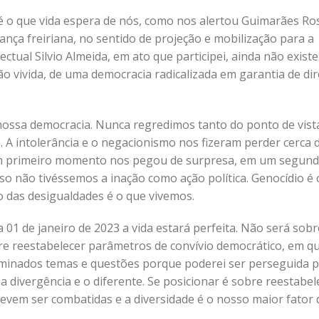
é o que vida espera de nós, como nos alertou Guimarães Ro
nça freiriana, no sentido de projeção e mobilização para a
ctual Silvio Almeida, em ato que participei, ainda não existe
o vivida, de uma democracia radicalizada em garantia de dir
 nossa democracia. Nunca regredimos tanto do ponto de vist
a. A intolerância e o negacionismo nos fizeram perder cerca 
um primeiro momento nos pegou de surpresa, em um segun
o não tivéssemos a inação como ação política. Genocídio é 
ão das desigualdades é o que vivemos.
 01 de janeiro de 2023 a vida estará perfeita. Não será sobre
re reestabelecer parâmetros de convívio democrático, em q
rminados temas e questões porque poderei ser perseguida 
 divergência e o diferente. Se posicionar é sobre reestabel
vem ser combatidas e a diversidade é o nosso maior fator 