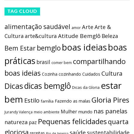
TAG CLOUD
alimentação saudável
Arte
Arte &
amor
Atitude Bemglô
Cultura
arte&cultura
Beleza
boas ideias
boas
bemglo
Bem Estar
práticas
compartilhando
brasil
comer bem
boas ideias
Cultura
Cozinha
cozinhando
Cuidados
estar
dicas bemglô
Dicas
Dicas da Gloria
bem
Gloria Pires
Estilo
Fazendo as malas
família
nas panelas
Mulher
mundo
Jurandy Valença
meio ambiente
Pequenas felicidades
quarta
natureza
paz
gloriosa
saúde
sustentabilidade
receitas
Rio de Janeiro