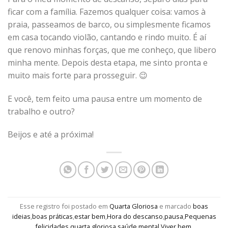
ficar com a família. Fazemos qualquer coisa: vamos à
praia, passeamos de barco, ou simplesmente ficamos
em casa tocando violão, cantando e rindo muito. É aí
que renovo minhas forças, que me conheço, que libero
minha mente. Depois desta etapa, me sinto pronta e
muito mais forte para prosseguir. 😉
E você, tem feito uma pausa entre um momento de
trabalho e outro?
Beijos e até a próxima!
Esse registro foi postado em
Quarta Gloriosa
e marcado
boas
ideias
,
boas práticas
,
estar bem
,
Hora do descanso
,
pausa
,
Pequenas
felicidades
,
quarta gloriosa
,
saúde mental
,
Viver bem
.