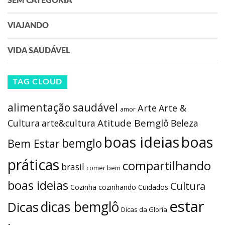
SEM CATEGORIA
VIAJANDO
VIDA SAUDÁVEL
TAG CLOUD
alimentação saudável
Arte
Arte &
amor
Atitude Bemglô
Cultura
arte&cultura
Beleza
boas ideias
boas
bemglo
Bem Estar
práticas
compartilhando
brasil
comer bem
boas ideias
Cultura
Cozinha
cozinhando
Cuidados
estar
dicas bemglô
Dicas
Dicas da Gloria