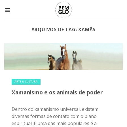
Skip
to
content
ARQUIVOS DE TAG:
XAMÃS
24 de novembro de 2017
|
0
ARTE & CULTURA
Xamanismo e os animais de poder
Dentro do xamanismo universal, existem
diversas formas de contato com o plano
espiritual. E uma das mais populares é a