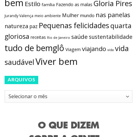
bem
Gloria Pires
Estilo
Fazendo as malas
família
nas panelas
Mulher
mundo
Jurandy Valença
meio ambiente
Pequenas felicidades
quarta
natureza
paz
gloriosa
saúde
sustentabilidade
receitas
Rio de Janeiro
tudo de bemglô
vida
viajando
Viagem
vida
Viver bem
saudável
ARQUIVOS
Arquivos
O QUE DIZEM