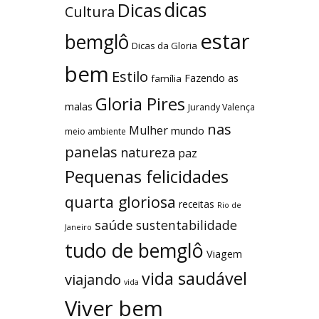
dicas
Dicas
Cultura
estar
bemglô
Dicas da Gloria
bem
Estilo
Fazendo as
família
Gloria Pires
malas
Jurandy Valença
nas
Mulher
mundo
meio ambiente
panelas
natureza
paz
Pequenas felicidades
quarta gloriosa
receitas
Rio de
saúde
sustentabilidade
Janeiro
tudo de bemglô
Viagem
vida saudável
viajando
vida
Viver bem