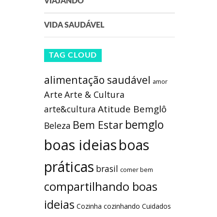
VIAJANDO
VIDA SAUDÁVEL
TAG CLOUD
alimentação saudável
amor
Arte
Arte & Cultura
Atitude Bemglô
arte&cultura
bemglo
Bem Estar
Beleza
boas ideias
boas
práticas
brasil
comer bem
compartilhando boas
ideias
Cozinha
cozinhando
Cuidados