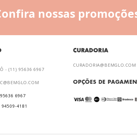
Confira nossas promoções
O
CURADORIA
CURADORIA@BEMGLO.COM
 - (11) 95636 6967
AC@BEMGLO.COM
OPÇÕES DE PAGAME
 95636 6967
) 94509-4181