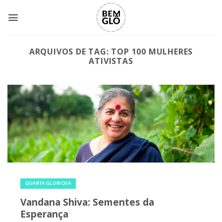
Skip
to
content
ARQUIVOS DE TAG:
TOP 100 MULHERES
ATIVISTAS
24 de março de 2021
|
1
QUARTA GLORIOSA
Vandana Shiva: Sementes da
Esperança