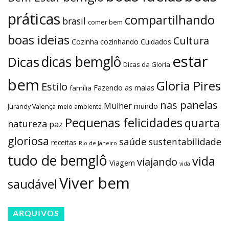
práticas
compartilhando
brasil
comer bem
boas ideias
Cultura
Cozinha
cozinhando
Cuidados
estar
dicas bemglô
Dicas
Dicas da Gloria
bem
Gloria Pires
Estilo
Fazendo as malas
família
nas panelas
Mulher
mundo
Jurandy Valença
meio ambiente
Pequenas felicidades
quarta
natureza
paz
gloriosa
saúde
sustentabilidade
receitas
Rio de Janeiro
tudo de bemglô
vida
viajando
Viagem
vida
Viver bem
saudável
ARQUIVOS