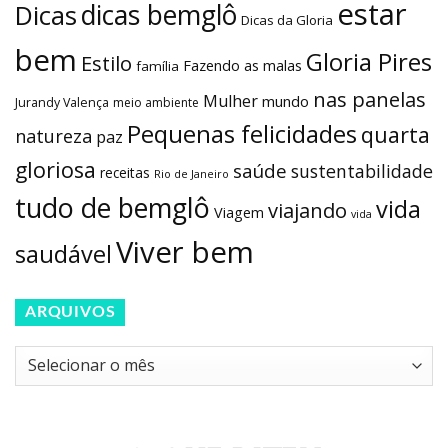
estar
dicas bemglô
Dicas
Dicas da Gloria
bem
Gloria Pires
Estilo
Fazendo as malas
família
nas panelas
Mulher
mundo
Jurandy Valença
meio ambiente
Pequenas felicidades
quarta
natureza
paz
gloriosa
saúde
sustentabilidade
receitas
Rio de Janeiro
tudo de bemglô
vida
viajando
Viagem
vida
Viver bem
saudável
ARQUIVOS
Arquivos