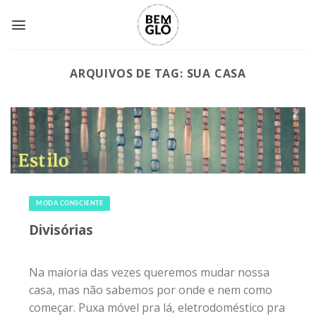
Skip
to
content
ARQUIVOS DE TAG:
SUA CASA
30 de dezembro de 2014
|
0
MODA CONSCIENTE
Divisórias
Na maioria das vezes queremos mudar nossa
casa, mas não sabemos por onde e nem como
começar. Puxa móvel pra lá, eletrodoméstico pra