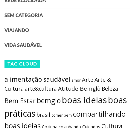
REDE ECOCIDADÃ
SEM CATEGORIA
VIAJANDO
VIDA SAUDÁVEL
TAG CLOUD
alimentação saudável
Arte
Arte &
amor
Atitude Bemglô
Cultura
arte&cultura
Beleza
boas ideias
boas
bemglo
Bem Estar
práticas
compartilhando
brasil
comer bem
boas ideias
Cultura
Cozinha
cozinhando
Cuidados