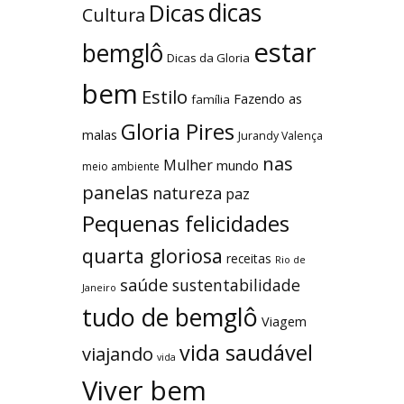
dicas
Dicas
Cultura
estar
bemglô
Dicas da Gloria
bem
Estilo
Fazendo as
família
Gloria Pires
malas
Jurandy Valença
nas
Mulher
mundo
meio ambiente
panelas
natureza
paz
Pequenas felicidades
quarta gloriosa
receitas
Rio de
saúde
sustentabilidade
Janeiro
tudo de bemglô
Viagem
vida saudável
viajando
vida
Viver bem