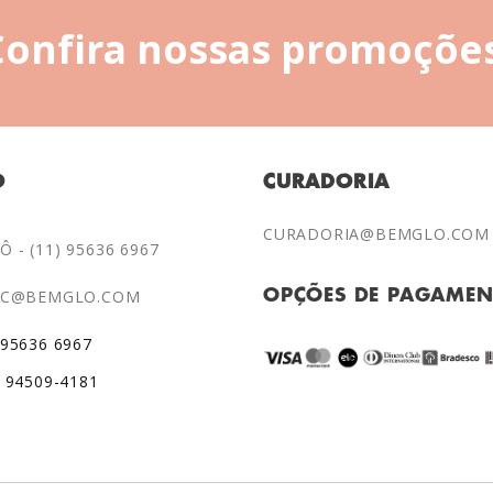
Confira nossas promoções
O
CURADORIA
CURADORIA@BEMGLO.COM
 - (11) 95636 6967
AC@BEMGLO.COM
OPÇÕES DE PAGAME
 95636 6967
) 94509-4181