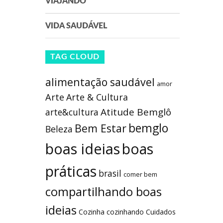
VIAJANDO
VIDA SAUDÁVEL
TAG CLOUD
alimentação saudável
amor
Arte
Arte & Cultura
Atitude Bemglô
arte&cultura
bemglo
Bem Estar
Beleza
boas ideias
boas
práticas
brasil
comer bem
compartilhando boas
ideias
Cozinha
cozinhando
Cuidados