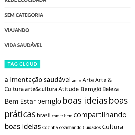
REDE ECOCIDADÃ
SEM CATEGORIA
VIAJANDO
VIDA SAUDÁVEL
TAG CLOUD
alimentação saudável
Arte
Arte &
amor
Atitude Bemglô
Cultura
arte&cultura
Beleza
boas ideias
boas
bemglo
Bem Estar
práticas
compartilhando
brasil
comer bem
boas ideias
Cultura
Cozinha
cozinhando
Cuidados