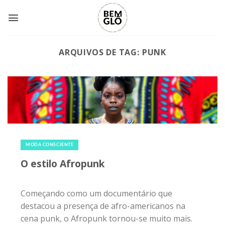
Skip
to
content
ARQUIVOS DE TAG:
PUNK
17 de novembro de 2018
|
0
MODA CONSCIENTE
O estilo Afropunk
Começando como um documentário que
destacou a presença de afro-americanos na
cena punk, o Afropunk tornou-se muito mais.