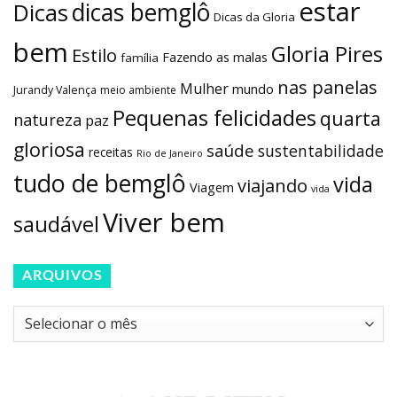
estar
dicas bemglô
Dicas
Dicas da Gloria
bem
Gloria Pires
Estilo
Fazendo as malas
família
nas panelas
Mulher
mundo
Jurandy Valença
meio ambiente
Pequenas felicidades
quarta
natureza
paz
gloriosa
saúde
sustentabilidade
receitas
Rio de Janeiro
tudo de bemglô
vida
viajando
Viagem
vida
Viver bem
saudável
ARQUIVOS
Arquivos