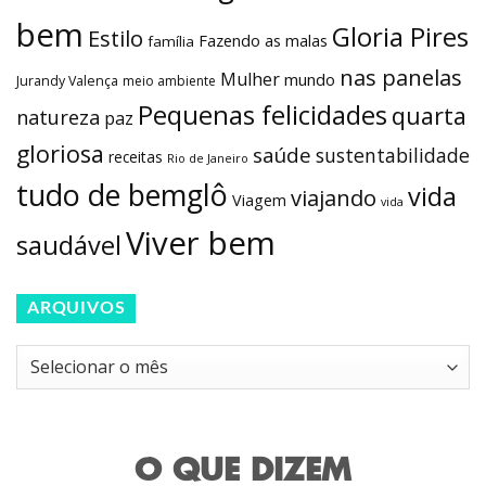
bem
Gloria Pires
Estilo
Fazendo as malas
família
nas panelas
Mulher
mundo
Jurandy Valença
meio ambiente
Pequenas felicidades
quarta
natureza
paz
gloriosa
saúde
sustentabilidade
receitas
Rio de Janeiro
tudo de bemglô
vida
viajando
Viagem
vida
Viver bem
saudável
ARQUIVOS
Arquivos
O QUE DIZEM