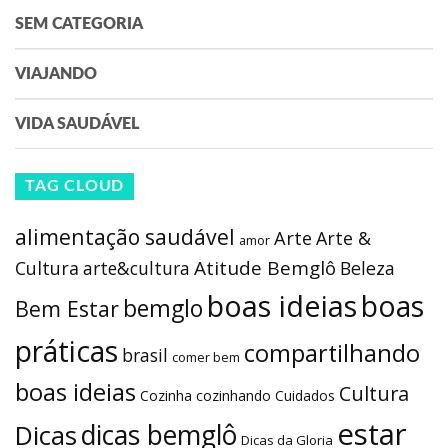
SEM CATEGORIA
VIAJANDO
VIDA SAUDÁVEL
TAG CLOUD
alimentação saudável
Arte
Arte &
amor
Atitude Bemglô
Cultura
arte&cultura
Beleza
boas ideias
boas
bemglo
Bem Estar
práticas
compartilhando
brasil
comer bem
boas ideias
Cultura
Cozinha
cozinhando
Cuidados
estar
dicas bemglô
Dicas
Dicas da Gloria