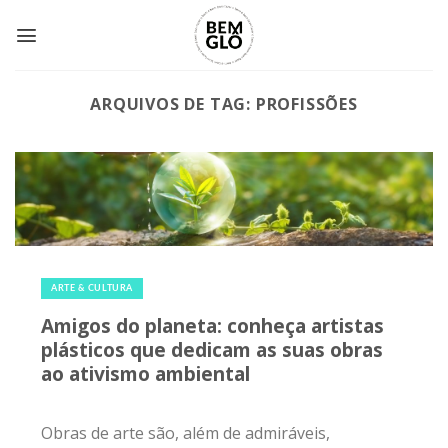
Skip
to
content
ARQUIVOS DE TAG:
PROFISSÕES
14 de abril de 2017
|
0
ARTE & CULTURA
Amigos do planeta: conheça artistas
plásticos que dedicam as suas obras
ao ativismo ambiental
Obras de arte são, além de admiráveis,