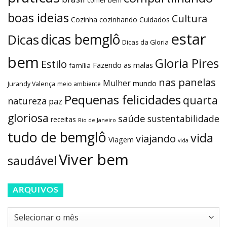
comer bem
boas ideias
Cultura
Cozinha
cozinhando
Cuidados
estar
dicas bemglô
Dicas
Dicas da Gloria
bem
Gloria Pires
Estilo
Fazendo as malas
família
nas panelas
Mulher
mundo
Jurandy Valença
meio ambiente
Pequenas felicidades
quarta
natureza
paz
gloriosa
saúde
sustentabilidade
receitas
Rio de Janeiro
tudo de bemglô
vida
viajando
Viagem
vida
Viver bem
saudável
ARQUIVOS
Arquivos