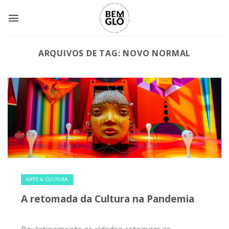
Skip
to
content
ARQUIVOS DE TAG:
NOVO NORMAL
30 de novembro de 2020
|
0
ARTE & CULTURA
A retomada da Cultura na Pandemia