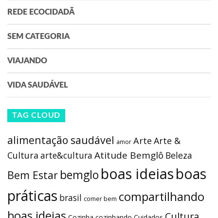
REDE ECOCIDADÃ
SEM CATEGORIA
VIAJANDO
VIDA SAUDÁVEL
TAG CLOUD
alimentação saudável
Arte
Arte &
amor
Atitude Bemglô
Cultura
arte&cultura
Beleza
boas ideias
boas
bemglo
Bem Estar
práticas
compartilhando
brasil
comer bem
boas ideias
Cultura
Cozinha
cozinhando
Cuidados