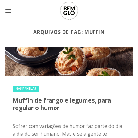
Skip
to
content
ARQUIVOS DE TAG:
MUFFIN
6 de maio de 2017
|
0
NAS PANELAS
Muffin de frango e legumes, para
regular o humor
Sofrer com variações de humor faz parte do dia
a dia do ser humano. Mas e se a gente te