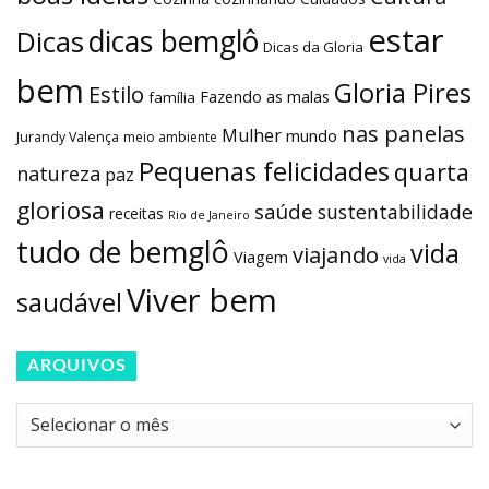
estar
dicas bemglô
Dicas
Dicas da Gloria
bem
Gloria Pires
Estilo
Fazendo as malas
família
nas panelas
Mulher
mundo
Jurandy Valença
meio ambiente
Pequenas felicidades
quarta
natureza
paz
gloriosa
saúde
sustentabilidade
receitas
Rio de Janeiro
tudo de bemglô
vida
viajando
Viagem
vida
Viver bem
saudável
ARQUIVOS
Arquivos