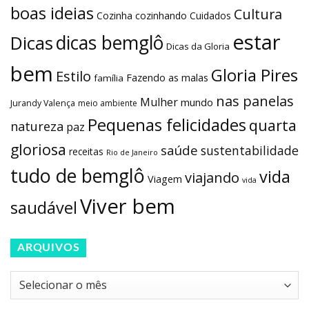
boas ideias
Cultura
Cozinha
cozinhando
Cuidados
estar
dicas bemglô
Dicas
Dicas da Gloria
bem
Gloria Pires
Estilo
Fazendo as malas
família
nas panelas
Mulher
mundo
Jurandy Valença
meio ambiente
Pequenas felicidades
quarta
natureza
paz
gloriosa
saúde
sustentabilidade
receitas
Rio de Janeiro
tudo de bemglô
vida
viajando
Viagem
vida
Viver bem
saudável
ARQUIVOS
Arquivos