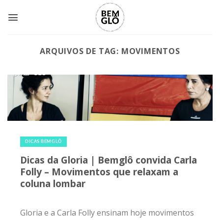
Skip
to
content
ARQUIVOS DE TAG:
MOVIMENTOS
12 de fevereiro de 2018
|
0
DICAS BEMGLÔ
Dicas da Gloria | Bemglô convida Carla
Folly – Movimentos que relaxam a
coluna lombar
Gloria e a Carla Folly ensinam hoje movimentos