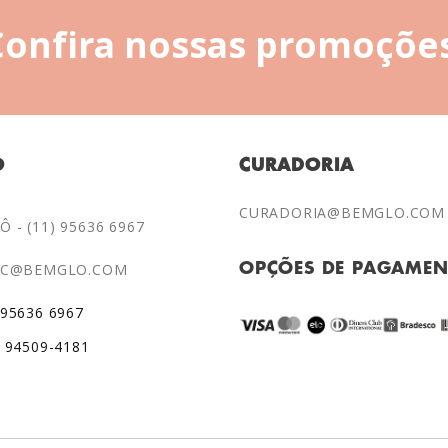
Confira nossas promoções
O
CURADORIA
CURADORIA@BEMGLO.COM
 - (11) 95636 6967
AC@BEMGLO.COM
OPÇÕES DE PAGAME
 95636 6967
) 94509-4181