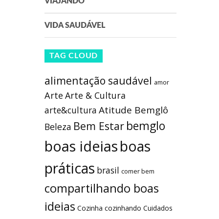
VIAJANDO
VIDA SAUDÁVEL
TAG CLOUD
alimentação saudável
amor
Arte
Arte & Cultura
Atitude Bemglô
arte&cultura
bemglo
Bem Estar
Beleza
boas ideias
boas
práticas
brasil
comer bem
compartilhando boas
ideias
Cozinha
cozinhando
Cuidados