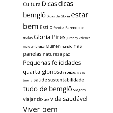
dicas
Dicas
Cultura
estar
bemglô
Dicas da Gloria
bem
Estilo
Fazendo as
família
Gloria Pires
malas
Jurandy Valença
nas
Mulher
mundo
meio ambiente
panelas
natureza
paz
Pequenas felicidades
quarta gloriosa
receitas
Rio de
saúde
sustentabilidade
Janeiro
tudo de bemglô
Viagem
vida saudável
viajando
vida
Viver bem