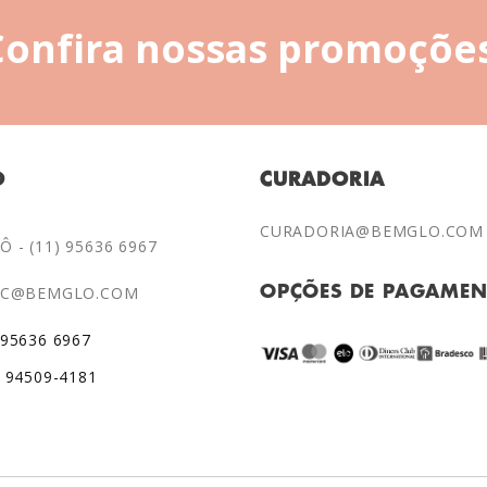
Confira nossas promoções
O
CURADORIA
CURADORIA@BEMGLO.COM
 - (11) 95636 6967
AC@BEMGLO.COM
OPÇÕES DE PAGAME
 95636 6967
) 94509-4181