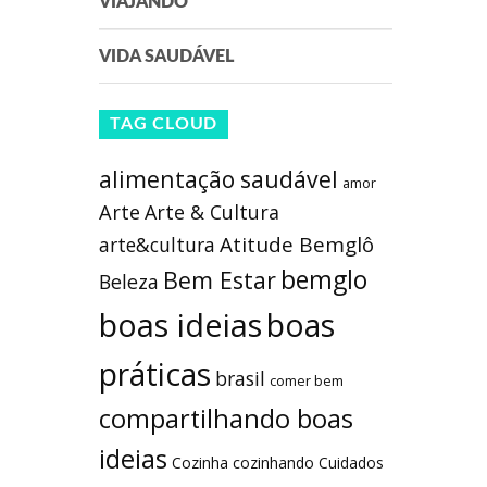
VIAJANDO
VIDA SAUDÁVEL
TAG CLOUD
alimentação saudável
amor
Arte
Arte & Cultura
Atitude Bemglô
arte&cultura
bemglo
Bem Estar
Beleza
boas ideias
boas
práticas
brasil
comer bem
compartilhando boas
ideias
Cozinha
cozinhando
Cuidados