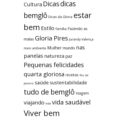
dicas
Dicas
Cultura
estar
bemglô
Dicas da Gloria
bem
Estilo
Fazendo as
família
Gloria Pires
malas
Jurandy Valença
nas
Mulher
mundo
meio ambiente
panelas
natureza
paz
Pequenas felicidades
quarta gloriosa
receitas
Rio de
saúde
sustentabilidade
Janeiro
tudo de bemglô
Viagem
vida saudável
viajando
vida
Viver bem