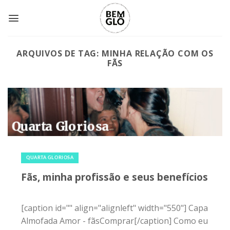
Skip
to
content
ARQUIVOS DE TAG:
MINHA RELAÇÃO COM OS
FÃS
6 de julho de 2016
|
0
QUARTA GLORIOSA
Fãs, minha profissão e seus benefícios
[caption id="" align="alignleft" width="550"] Capa
Almofada Amor - fãsComprar[/caption] Como eu