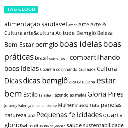
TAG CLOUD
alimentação saudável
Arte
Arte &
amor
Atitude Bemglô
Cultura
arte&cultura
Beleza
boas ideias
boas
bemglo
Bem Estar
práticas
compartilhando
brasil
comer bem
boas ideias
Cultura
Cozinha
cozinhando
Cuidados
estar
dicas bemglô
Dicas
Dicas da Gloria
bem
Gloria Pires
Estilo
Fazendo as malas
família
nas panelas
Mulher
mundo
Jurandy Valença
meio ambiente
Pequenas felicidades
quarta
natureza
paz
gloriosa
saúde
sustentabilidade
receitas
Rio de Janeiro