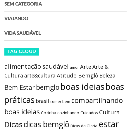
SEM CATEGORIA
VIAJANDO
VIDA SAUDÁVEL
TAG CLOUD
alimentação saudável
Arte
Arte &
amor
Atitude Bemglô
Cultura
arte&cultura
Beleza
boas ideias
boas
bemglo
Bem Estar
práticas
compartilhando
brasil
comer bem
boas ideias
Cultura
Cozinha
cozinhando
Cuidados
estar
dicas bemglô
Dicas
Dicas da Gloria