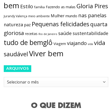
bem
Gloria Pires
Estilo
Fazendo as malas
família
nas panelas
Mulher
mundo
Jurandy Valença
meio ambiente
Pequenas felicidades
quarta
natureza
paz
gloriosa
saúde
sustentabilidade
receitas
Rio de Janeiro
tudo de bemglô
vida
viajando
Viagem
vida
Viver bem
saudável
ARQUIVOS
Arquivos
O QUE DIZEM