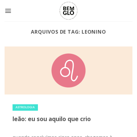
Skip
to
content
ARQUIVOS DE TAG:
LEONINO
21 de julho de 2020
|
0
ASTROLOGIA
leão: eu sou aquilo que crio