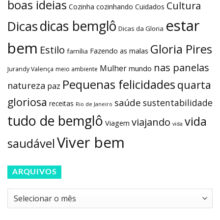
boas ideias
Cultura
Cozinha
cozinhando
Cuidados
estar
dicas bemglô
Dicas
Dicas da Gloria
bem
Gloria Pires
Estilo
Fazendo as malas
família
nas panelas
Mulher
mundo
Jurandy Valença
meio ambiente
Pequenas felicidades
quarta
natureza
paz
gloriosa
saúde
sustentabilidade
receitas
Rio de Janeiro
tudo de bemglô
vida
viajando
Viagem
vida
Viver bem
saudável
ARQUIVOS
Arquivos