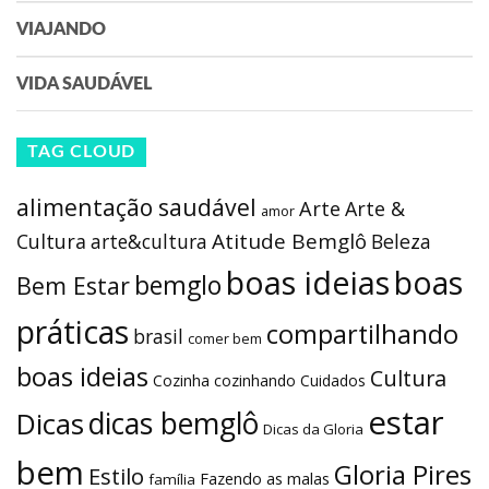
VIAJANDO
VIDA SAUDÁVEL
TAG CLOUD
alimentação saudável
Arte
Arte &
amor
Atitude Bemglô
Cultura
arte&cultura
Beleza
boas ideias
boas
bemglo
Bem Estar
práticas
compartilhando
brasil
comer bem
boas ideias
Cultura
Cozinha
cozinhando
Cuidados
estar
dicas bemglô
Dicas
Dicas da Gloria
bem
Gloria Pires
Estilo
Fazendo as malas
família