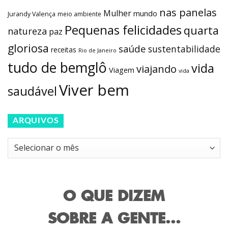
nas panelas
Mulher
mundo
Jurandy Valença
meio ambiente
Pequenas felicidades
quarta
natureza
paz
gloriosa
saúde
sustentabilidade
receitas
Rio de Janeiro
tudo de bemglô
vida
viajando
Viagem
vida
Viver bem
saudável
ARQUIVOS
Arquivos
O QUE DIZEM
SOBRE A GENTE...