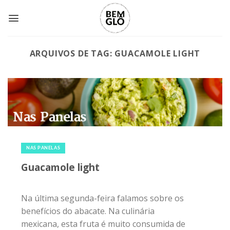
Skip
to
content
ARQUIVOS DE TAG:
GUACAMOLE LIGHT
2 de maio de 2015
|
0
NAS PANELAS
Guacamole light
Na última segunda-feira falamos sobre os
benefícios do abacate. Na culinária
mexicana, esta fruta é muito consumida de